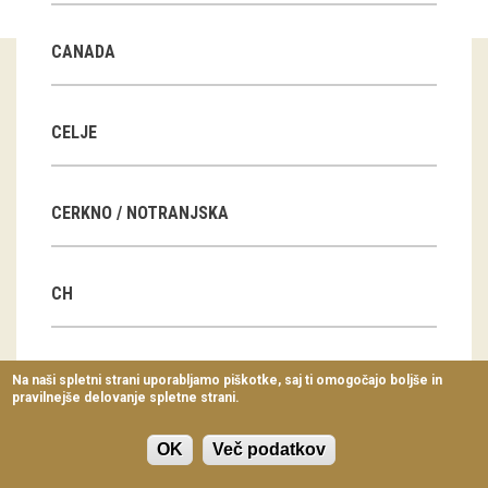
Virtualni sprehodi
CANADA
Razstavni projekti
Napovednik
CELJE
Arhiv razstav
CERKNO / NOTRANJSKA
dogodki
Koledar dogodkov
CH
Prireditve
Predavanja
CN
Na naši spletni strani uporabljamo piškotke, saj ti omogočajo boljše in
pravilnejše delovanje spletne strani.
Delavnice
Vodeni ogledi
OK
Več podatkov
CZ