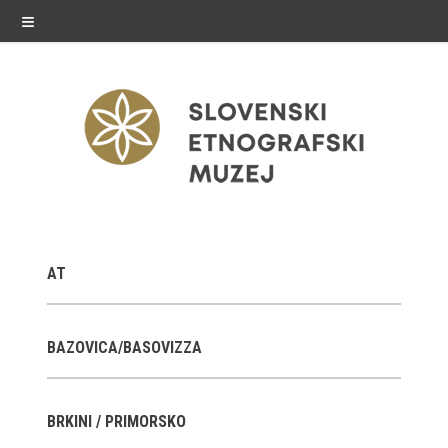
≡
razstave
AT
Stalne razstave
Občasne razstave
BAZOVICA/BASOVIZZA
Gostovanja
BRKINI / PRIMORSKO
E-razstave