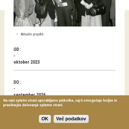
Virtualni sprehodi
Razstavni projekti
Napovednik
Aktualni projekti
Arhiv razstav
OD
dogodki
oktober 2023
Koledar dogodkov
DO
Prireditve
Predavanja
september 2026
Na naši spletni strani uporabljamo piškotke, saj ti omogočajo boljše in
pravilnejše delovanje spletne strani.
Delavnice
KONTAKT
Vodeni ogledi
OK
Več podatkov
dr. Tina Palaić