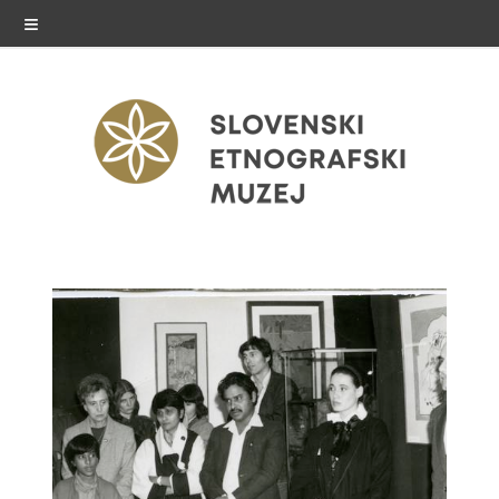
≡
razstave
Stalne razstave
Občasne razstave
Gostovanja
E-razstave