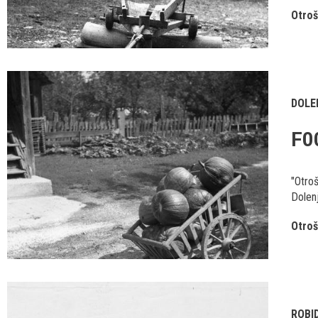
Otroš
DOLE
F0
"Otroš
Dolenj
Otroš
ROBI