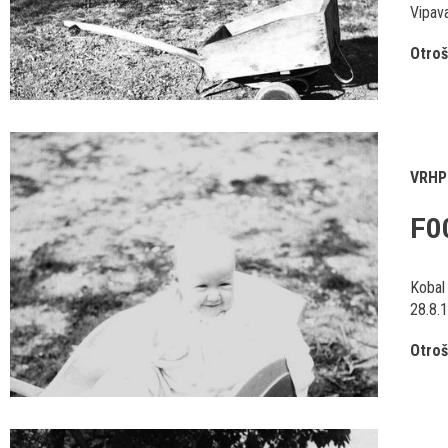
Vipava
Otroš
VRHP
F0
Kobal 
28.8.
Otroš