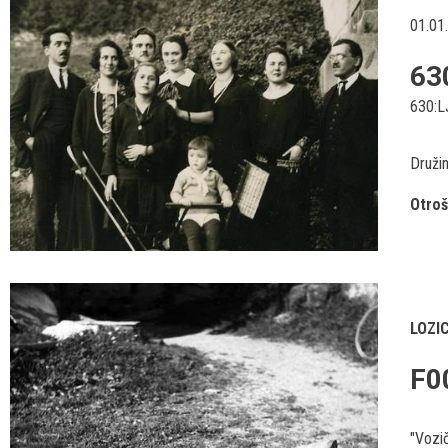
01.01
63
630:L
Družin
Otroš
LOZI
F0
"Vozič