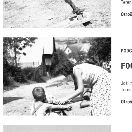
Teren 
Otroš
PODG
F0
Joži i
Teren 
Otroš