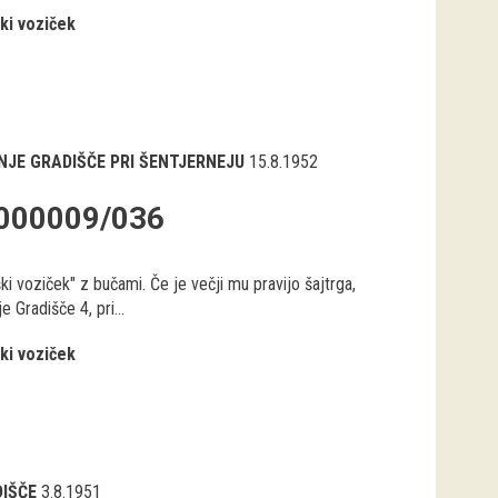
ki voziček
NJE GRADIŠČE PRI ŠENTJERNEJU
15.8.1952
000009/036
ki voziček" z bučami. Če je večji mu pravijo šajtrga,
e Gradišče 4, pri...
ki voziček
DIŠČE
3.8.1951