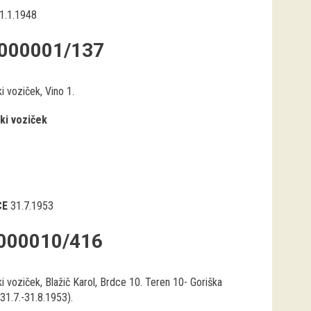
1.1.1948
000001/137
i voziček, Vino 1.
ki voziček
CE
31.7.1953
000010/416
i voziček, Blažič Karol, Brdce 10. Teren 10- Goriška
31.7.-31.8.1953).