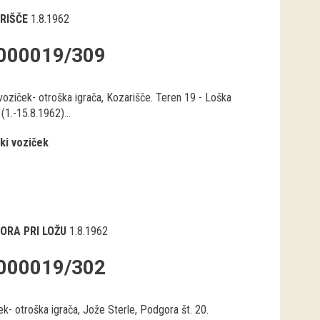
RIŠČE
1.8.1962
000019/309
voziček- otroška igrača, Kozarišče. Teren 19 - Loška
 (1.-15.8.1962)...
ki voziček
ORA PRI LOŽU
1.8.1962
000019/302
k- otroška igrača, Jože Sterle, Podgora št. 20.