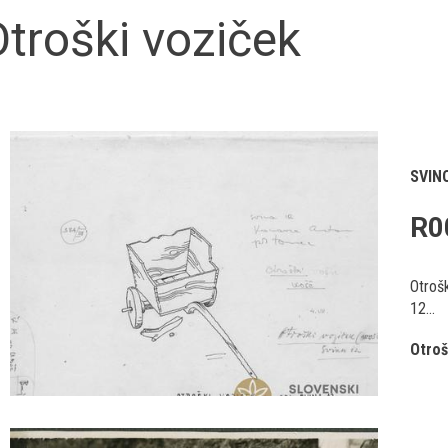
troški voziček
SVIN
R0
Otrošk
12...
Otroš