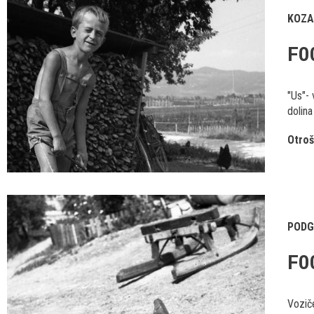
KOZA
F0
"Us"- 
dolina
Otroš
PODG
F0
Voziče