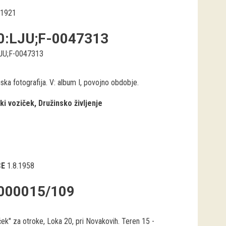
.1921
0:LJU;F-0047313
JU;F-0047313
ska fotografija. V: album I, povojno obdobje.
ki voziček
Družinsko življenje
CE
1.8.1958
000015/109
ek" za otroke, Loka 20, pri Novakovih. Teren 15 -