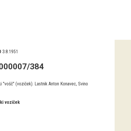
O
3.8.1951
000007/384
i "vošč" (voziček). Lastnik Anton Konavec, Svino
ki voziček