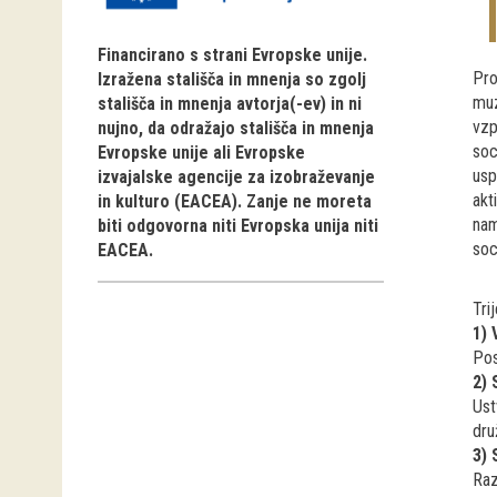
Financirano s strani Evropske unije.
Pro
Izražena stališča in mnenja so zgolj
muz
stališča in mnenja avtorja(-ev) in ni
vzp
nujno, da odražajo stališča in mnenja
soc
Evropske unije ali Evropske
usp
izvajalske agencije za izobraževanje
akt
in kulturo (EACEA). Zanje ne moreta
nam
biti odgovorna niti Evropska unija niti
soc
EACEA.
Trij
1) 
Pos
2) 
Ust
dru
3)
Raz