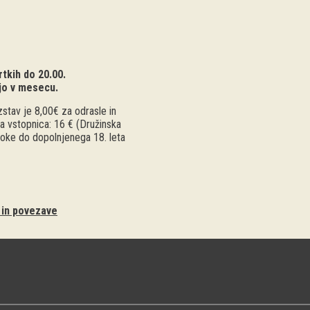
tkih do 20.00.
jo v mesecu.
stav je 8,00€ za odrasle in
a vstopnica: 16 € (Družinska
troke do dopolnjenega 18. leta
i in povezave