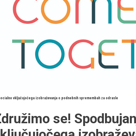
socialno vključujočega izobraževanja o podnebnih spremembah za odrasle
družimo se! Spodbujan
ključujočega izobraže