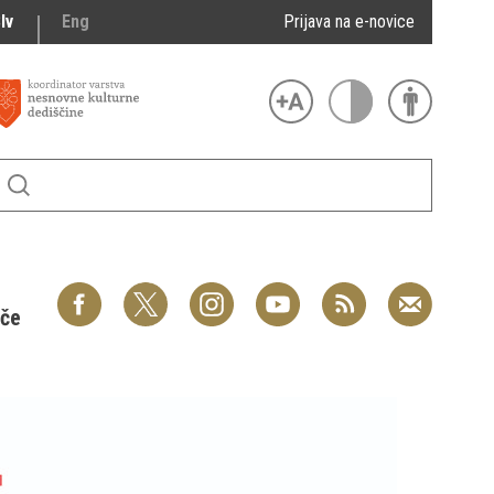
lv
Eng
Prijava na e-novice
šče