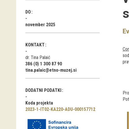
DO
november 2025
Ev
KONTAKT
Com
sod
dr. Tina Palaić
pra
386 (0) 1 300 87 90
tina.palaic@etno-muzej.si
DODATNI PODATKI
Pro
Pot
Koda projekta
2023-1-IT02-KA220-ADU-000157712