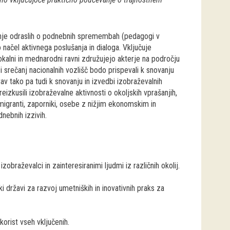
nje odraslih o podnebnih spremembah (pedagogi v
načel aktivnega poslušanja in dialoga. Vključuje
 lokalni in mednarodni ravni združujejo akterje na področju
srečanj nacionalnih vozlišč bodo prispevali k snovanju
v tako pa tudi k snovanju in izvedbi izobraževalnih
izkusili izobraževalne aktivnosti o okoljskih vprašanjih,
migranti, zaporniki, osebe z nižjim ekonomskim in
dnebnih izzivih.
obraževalci in zainteresiranimi ljudmi iz različnih okolij.
i državi za razvoj umetniških in inovativnih praks za
korist vseh vključenih.