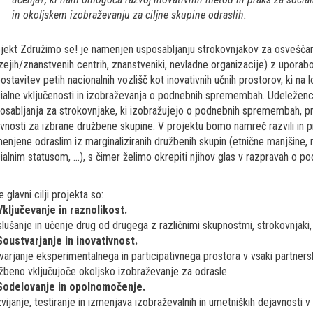
in okoljskem izobraževanju za ciljne skupine odraslih.
jekt Združimo se! je namenjen usposabljanju strokovnjakov za osvešča
ejih/znanstvenih centrih, znanstveniki, nevladne organizacije) z uporabo 
ostavitev petih nacionalnih vozlišč kot inovativnih učnih prostorov, ki na
ialne vključenosti in izobraževanja o podnebnih spremembah. Udeleženci 
osabljanja za strokovnjake, ki izobražujejo o podnebnih spremembah, pra
ivnosti za izbrane družbene skupine. V projektu bomo namreč razvili in pre
enjene odraslim iz marginaliziranih družbenih skupin (etnične manjšine, 
ialnim statusom, ...), s čimer želimo okrepiti njihov glas v razpravah o po
e glavni cilji projekta so:
Vključevanje in raznolikost.
lušanje in učenje drug od drugega z različnimi skupnostmi, strokovnjaki, iz
Soustvarjanje in inovativnost.
varjanje eksperimentalnega in participativnega prostora v vsaki partnersk
žbeno vključujoče okoljsko izobraževanje za odrasle.
 Sodelovanje in opolnomočenje.
vijanje, testiranje in izmenjava izobraževalnih in umetniških dejavnosti v 