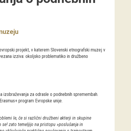
muzeju
evropski projekt, v katerem Slovenski etnografski muzej v
vezana izziva: okoljsko problematiko in družbeno
ega izobraževanja za odrasle o podnebnih spremembah.
Erasmus+ program Evropske unije.
emi le, če si različni družbeni akterji in skupine
 se! zato temeljijo na pristopu »poslušanja in
no vključujoče praktično poučevanje o trajnostnem