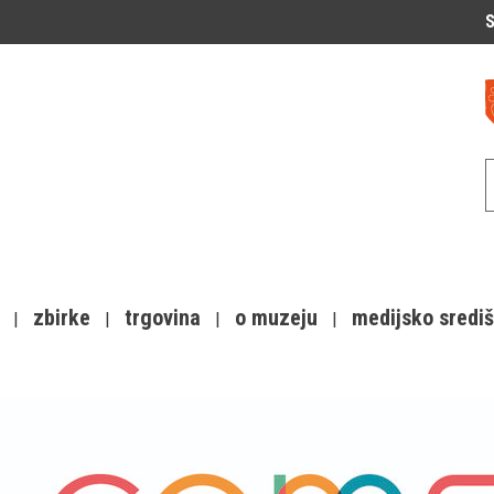
S
zbirke
trgovina
o muzeju
medijsko sredi