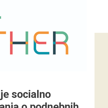
je socialno
vanja o podnebnih