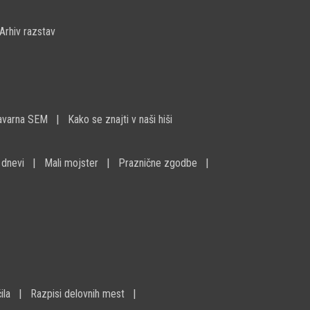
Arhiv razstav
avarna SEM
Kako se znajti v naši hiši
 dnevi
Mali mojster
Praznične zgodbe
ila
Razpisi delovnih mest