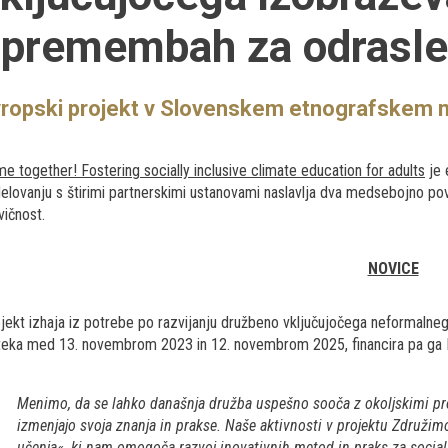
spremembah za odrasle
ropski projekt v Slovenskem etnografskem 
e together! Fostering socially inclusive climate education for adults
je 
elovanju s štirimi partnerskimi ustanovami naslavlja dva medsebojno po
vičnost.
NOVICE
jekt izhaja iz potrebe po razvijanju družbeno vključujočega neformaln
eka med 13. novembrom 2023 in 12. novembrom 2025, financira pa ga 
Menimo, da se lahko današnja družba uspešno sooča z okoljskimi probl
izmenjajo svoja znanja in prakse. Naše aktivnosti v projektu Združimo
učenja«, ki nam omogoča razvoj inovativnih metod in praks za social