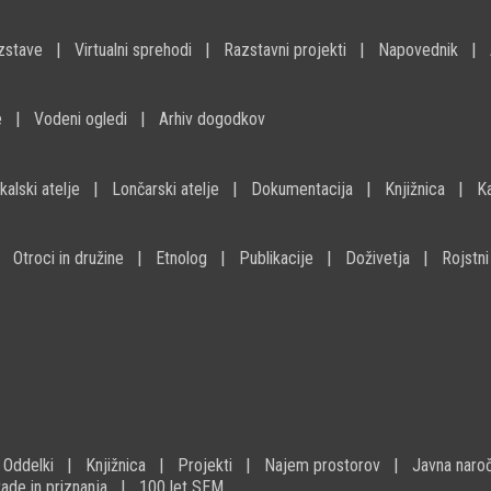
zstave
Virtualni sprehodi
Razstavni projekti
Napovednik
e
Vodeni ogledi
Arhiv dogodkov
kalski atelje
Lončarski atelje
Dokumentacija
Knjižnica
K
Otroci in družine
Etnolog
Publikacije
Doživetja
Rojstni
Oddelki
Knjižnica
Projekti
Najem prostorov
Javna naroč
ade in priznanja
100 let SEM