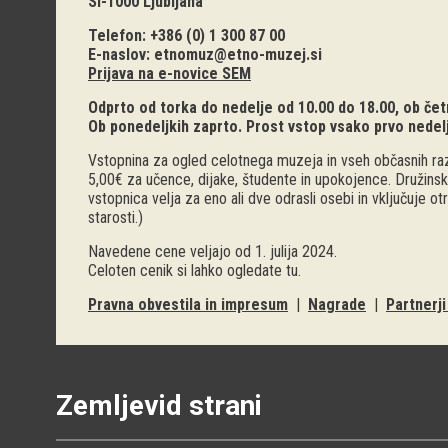
SI-1000 Ljubljana
Telefon: +386 (0) 1 300 87 00
E-naslov:
etnomuz@etno-muzej.si
Prijava na e-novice SEM
Odprto od torka do nedelje od 10.00 do 18.00, ob četr
Ob ponedeljkih zaprto. Prost vstop vsako prvo nedel
Vstopnina za ogled celotnega muzeja in vseh občasnih raz
5,00€ za učence, dijake, študente in upokojence. Družinsk
vstopnica velja za eno ali dve odrasli osebi in vključuje o
starosti.)
Navedene cene veljajo od 1. julija 2024.
Celoten cenik si lahko ogledate
tu
.
Pravna obvestila in impresum
|
Nagrade
|
Partnerj
Zemljevid strani