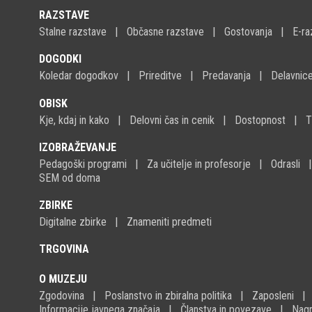
RAZSTAVE
Stalne razstave
Občasne razstave
Gostovanja
E-ra
DOGODKI
Koledar dogodkov
Prireditve
Predavanja
Delavnic
OBISK
Kje, kdaj in kako
Delovni čas in cenik
Dostopnost
T
IZOBRAŽEVANJE
Pedagoški programi
Za učitelje in profesorje
Odrasli
SEM od doma
ZBIRKE
Digitalne zbirke
Znameniti predmeti
TRGOVINA
O MUZEJU
Zgodovina
Poslanstvo in zbiralna politika
Zaposleni
Informacije javnega značaja
Članstva in povezave
Nagr