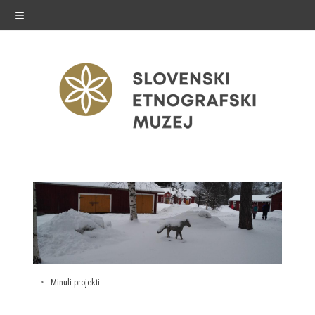
≡
razstave
Stalne razstave
Občasne razstave
Gostovanja
Minuli projekti
E-razstave