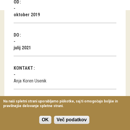
OD
Virtualni sprehodi
oktober 2019
Razstavni projekti
Napovednik
DO
Arhiv razstav
julij 2021
dogodki
KONTAKT
Koledar dogodkov
Anja Koren Usenik
Prireditve
Predavanja
DATOTEKE
Na naši spletni strani uporabljamo piškotke, saj ti omogočajo boljše in
pravilnejše delovanje spletne strani.
Delavnice
Poročilo o usposabljanju na Finskem (docx, 15 KB)
Vodeni ogledi
OK
Več podatkov