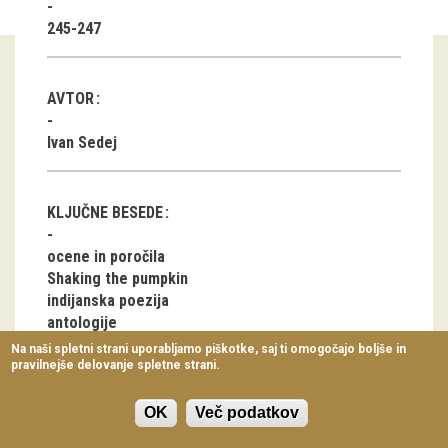
Virtualni sprehodi
245-247
Razstavni projekti
AVTOR
Napovednik
Ivan Sedej
Arhiv razstav
dogodki
KLJUČNE BESEDE
Koledar dogodkov
ocene in poročila
Shaking the pumpkin
Prireditve
indijanska poezija
antologije
Predavanja
Na naši spletni strani uporabljamo piškotke, saj ti omogočajo boljše in
pravilnejše delovanje spletne strani.
Delavnice
Vodeni ogledi
OK
Več podatkov
ČLANEK V PDF OBLIKI