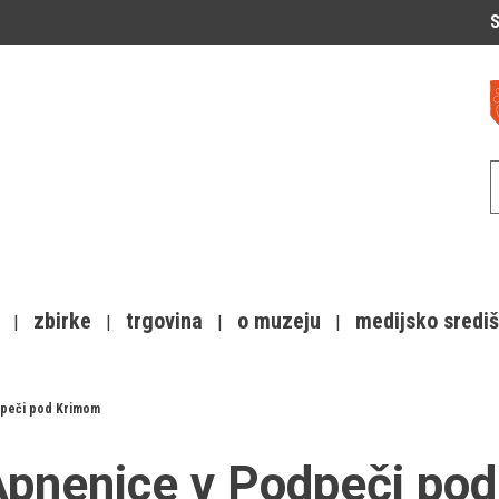
S
zbirke
trgovina
o muzeju
medijsko sredi
dpeči pod Krimom
pnenice v Podpeči po