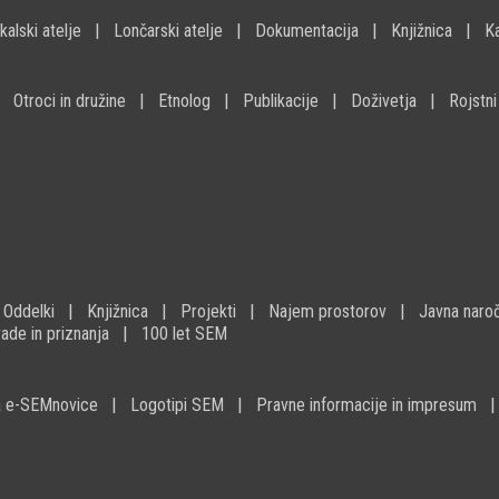
kalski atelje
Lončarski atelje
Dokumentacija
Knjižnica
K
Otroci in družine
Etnolog
Publikacije
Doživetja
Rojstni
Oddelki
Knjižnica
Projekti
Najem prostorov
Javna naroč
ade in priznanja
100 let SEM
na e-SEMnovice
Logotipi SEM
Pravne informacije in impresum