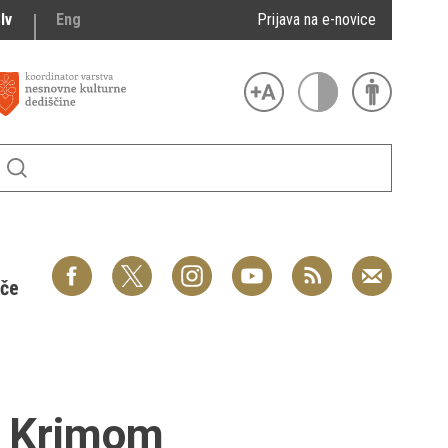
lv
Eng
Prijava na e-novice
šče
d Krimom