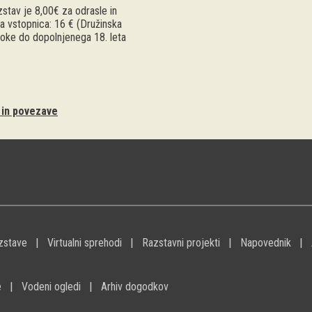
stav je 8,00€ za odrasle in
a vstopnica: 16 € (Družinska
troke do dopolnjenega 18. leta
i in povezave
zstave
Virtualni sprehodi
Razstavni projekti
Napovednik
e
Vodeni ogledi
Arhiv dogodkov