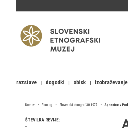
razstave
dogodki
obisk
izobraževanje
Domov
Etnolog
Slovenski etnograf 30 1977
Apnenice v Po
A
ŠTEVILKA REVIJE