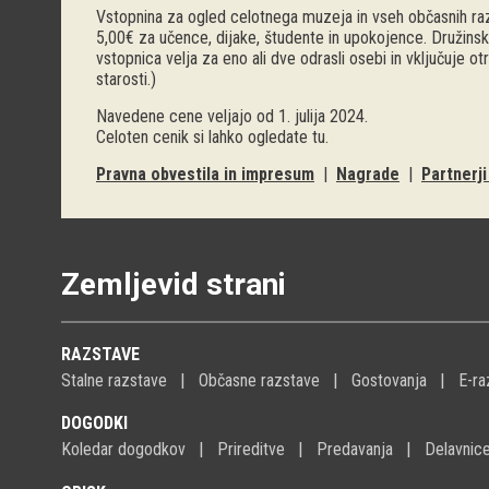
Vstopnina za ogled celotnega muzeja in vseh občasnih raz
5,00€ za učence, dijake, študente in upokojence. Družinsk
vstopnica velja za eno ali dve odrasli osebi in vključuje o
starosti.)
Navedene cene veljajo od 1. julija 2024.
Celoten cenik si lahko ogledate
tu
.
Pravna obvestila in impresum
|
Nagrade
|
Partnerj
Zemljevid strani
RAZSTAVE
Stalne razstave
Občasne razstave
Gostovanja
E-ra
DOGODKI
Koledar dogodkov
Prireditve
Predavanja
Delavnic