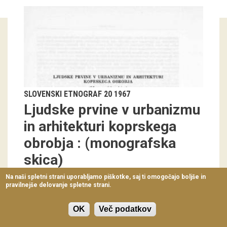
Virtualni sprehodi
Razstavni projekti
Napovednik
Arhiv razstav
SLOVENSKI ETNOGRAF 20 1967
dogodki
Ljudske prvine v urbanizmu
in arhitekturi koprskega
Koledar dogodkov
obrobja : (monografska
Prireditve
skica)
Predavanja
Na naši spletni strani uporabljamo piškotke, saj ti omogočajo boljše in
Ivan Sedej
038-045
pravilnejše delovanje spletne strani.
Delavnice
Vodeni ogledi
OK
Več podatkov