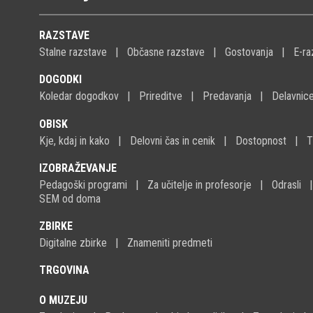
RAZSTAVE
Stalne razstave
Občasne razstave
Gostovanja
E-ra
DOGODKI
Koledar dogodkov
Prireditve
Predavanja
Delavnic
OBISK
Kje, kdaj in kako
Delovni čas in cenik
Dostopnost
T
IZOBRAŽEVANJE
Pedagoški programi
Za učitelje in profesorje
Odrasli
SEM od doma
ZBIRKE
Digitalne zbirke
Znameniti predmeti
TRGOVINA
O MUZEJU