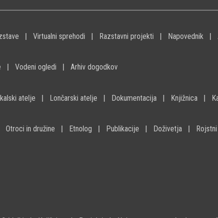
zstave
Virtualni sprehodi
Razstavni projekti
Napovednik
e
Vodeni ogledi
Arhiv dogodkov
kalski atelje
Lončarski atelje
Dokumentacija
Knjižnica
K
Otroci in družine
Etnolog
Publikacije
Doživetja
Rojstni