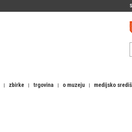
S
zbirke
trgovina
o muzeju
medijsko sredi