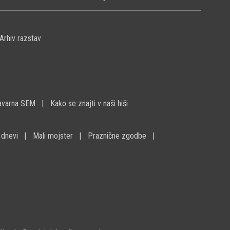
Arhiv razstav
avarna SEM
Kako se znajti v naši hiši
 dnevi
Mali mojster
Praznične zgodbe