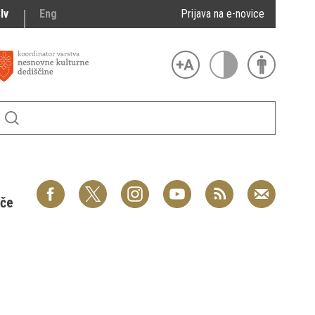
lv
Eng
Prijava na e-novice
šče