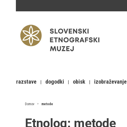
razstave
dogodki
obisk
izobraževanje
Domov
metode
Etnolog:
metode