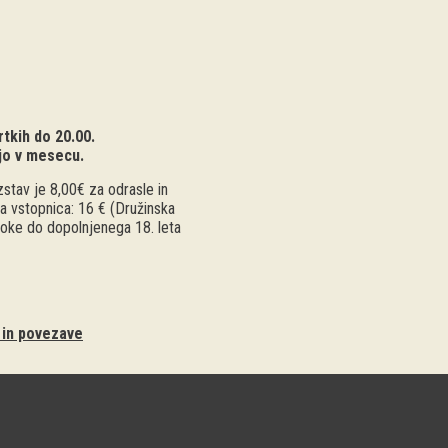
tkih do 20.00.
jo v mesecu.
stav je 8,00€ za odrasle in
a vstopnica: 16 € (Družinska
troke do dopolnjenega 18. leta
i in povezave