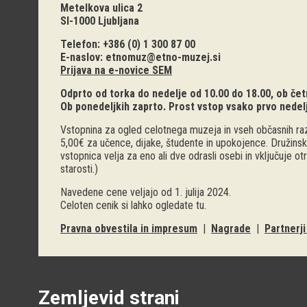
Metelkova ulica 2
SI-1000 Ljubljana
Telefon: +386 (0) 1 300 87 00
E-naslov:
etnomuz@etno-muzej.si
Prijava na e-novice SEM
Odprto od torka do nedelje od 10.00 do 18.00, ob četr
Ob ponedeljkih zaprto. Prost vstop vsako prvo nedel
Vstopnina za ogled celotnega muzeja in vseh občasnih raz
5,00€ za učence, dijake, študente in upokojence. Družinsk
vstopnica velja za eno ali dve odrasli osebi in vključuje o
starosti.)
Navedene cene veljajo od 1. julija 2024.
Celoten cenik si lahko ogledate
tu
.
Pravna obvestila in impresum
|
Nagrade
|
Partnerj
Zemljevid strani