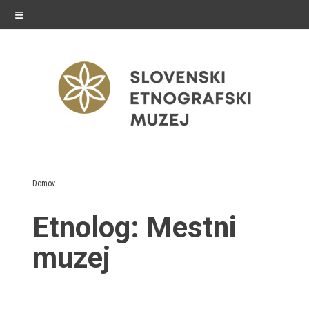
≡
razstave
Domov
Stalne razstave
Etnolog:
Mestni
Občasne razstave
muzej
Gostovanja
E-razstave