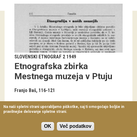
Virtualni sprehodi
Razstavni projekti
Napovednik
Arhiv razstav
SLOVENSKI ETNOGRAF 2 1949
dogodki
Etnografska zbirka
Mestnega muzeja v Ptuju
Koledar dogodkov
Prireditve
Franjo Baš
116-121
Predavanja
Na naši spletni strani uporabljamo piškotke, saj ti omogočajo boljše in
pravilnejše delovanje spletne strani.
Delavnice
Vodeni ogledi
OK
Več podatkov