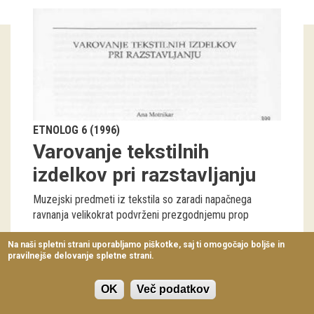
Virtualni sprehodi
Razstavni projekti
Napovednik
Arhiv razstav
ETNOLOG 6 (1996)
dogodki
Varovanje tekstilnih
izdelkov pri razstavljanju
Koledar dogodkov
Muzejski predmeti iz tekstila so zaradi napačnega
Prireditve
ravnanja velikokrat podvrženi prezgodnjemu prop
Predavanja
Ana Motnikar
399-410
Na naši spletni strani uporabljamo piškotke, saj ti omogočajo boljše in
pravilnejše delovanje spletne strani.
Delavnice
Vodeni ogledi
OK
Več podatkov