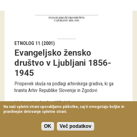
Virtualni sprehodi
Razstavni projekti
Napovednik
ETNOLOG 11 (2001)
Arhiv razstav
Evangeljsko žensko
dogodki
društvo v Ljubljani 1856-
1945
Koledar dogodkov
Prispevek skuša na podlagi arhivskega gradiva, ki ga
Prireditve
hranita Arhiv Republike Slovenije in Zgodovi
Predavanja
Aleksandra Serše
057-068
Na naši spletni strani uporabljamo piškotke, saj ti omogočajo boljše in
pravilnejše delovanje spletne strani.
Delavnice
Vodeni ogledi
OK
Več podatkov