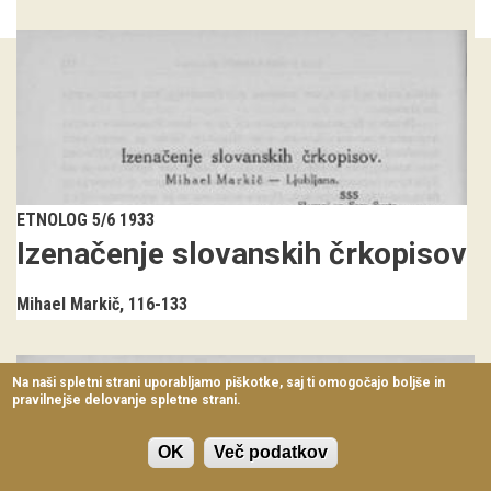
Virtualni sprehodi
Razstavni projekti
Napovednik
Arhiv razstav
dogodki
ETNOLOG 5/6 1933
Izenačenje slovanskih črkopisov
Koledar dogodkov
Mihael Markič
116-133
Prireditve
Predavanja
Na naši spletni strani uporabljamo piškotke, saj ti omogočajo boljše in
pravilnejše delovanje spletne strani.
Delavnice
Vodeni ogledi
OK
Več podatkov