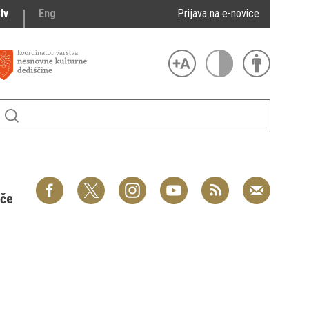
lv
Eng
Prijava na e-novice
šče