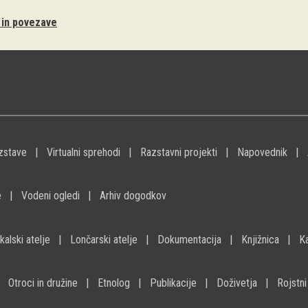
i in povezave
zstave
Virtualni sprehodi
Razstavni projekti
Napovednik
e
Vodeni ogledi
Arhiv dogodkov
kalski atelje
Lončarski atelje
Dokumentacija
Knjižnica
K
Otroci in družine
Etnolog
Publikacije
Doživetja
Rojstni