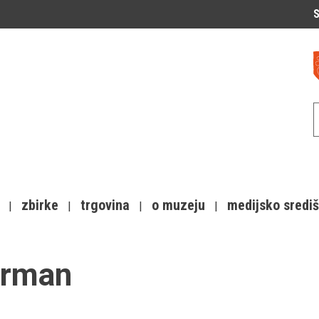
S
zbirke
trgovina
o muzeju
medijsko sredi
irman