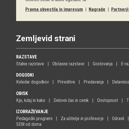
Pravna obvestila in impresum
|
Nagrade
|
Partnerj
Zemljevid strani
RAZSTAVE
Stalne razstave
Občasne razstave
Gostovanja
E-ra
DOGODKI
Koledar dogodkov
Prireditve
Predavanja
Delavnic
OBISK
Kje, kdaj in kako
Delovni čas in cenik
Dostopnost
T
IZOBRAŽEVANJE
Pedagoški programi
Za učitelje in profesorje
Odrasli
SEM od doma