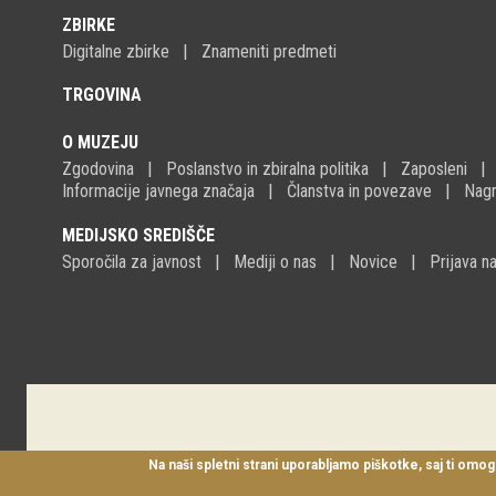
ZBIRKE
Digitalne zbirke
Znameniti predmeti
TRGOVINA
O MUZEJU
Zgodovina
Poslanstvo in zbiralna politika
Zaposleni
Informacije javnega značaja
Članstva in povezave
Nagr
MEDIJSKO SREDIŠČE
Sporočila za javnost
Mediji o nas
Novice
Prijava 
Na naši spletni strani uporabljamo piškotke, saj ti omog