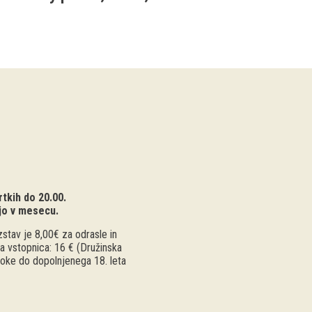
tkih do 20.00.
jo v mesecu.
stav je 8,00€ za odrasle in
a vstopnica: 16 € (Družinska
troke do dopolnjenega 18. leta