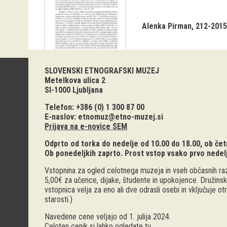
Alenka Pirman
212-2015
SLOVENSKI ETNOGRAFSKI MUZEJ
Metelkova ulica 2
SI-1000 Ljubljana
Telefon: +386 (0) 1 300 87 00
E-naslov:
etnomuz@etno-muzej.si
Prijava na e-novice SEM
Odprto od torka do nedelje od 10.00 do 18.00, ob četr
Ob ponedeljkih zaprto. Prost vstop vsako prvo nedel
Vstopnina za ogled celotnega muzeja in vseh občasnih raz
5,00€ za učence, dijake, študente in upokojence. Družinsk
vstopnica velja za eno ali dve odrasli osebi in vključuje o
starosti.)
Navedene cene veljajo od 1. julija 2024.
Celoten cenik si lahko ogledate
tu
.