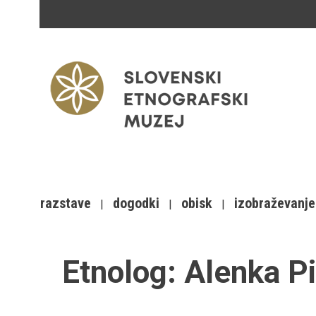
razstave
dogodki
obisk
izobraževanje
Etnolog:
Alenka P