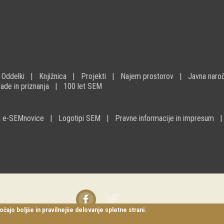
Oddelki
Knjižnica
Projekti
Najem prostorov
Javna naroč
ade in priznanja
100 let SEM
na e-SEMnovice
Logotipi SEM
Pravne informacije in impresum
Facebook
Twitter
instagram
očajo boljše in pravilnejše delovanje spletne strani.