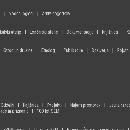
e
Vodeni ogledi
Arhiv dogodkov
kalski atelje
Lončarski atelje
Dokumentacija
Knjižnica
K
Otroci in družine
Etnolog
Publikacije
Doživetja
Rojstni
Oddelki
Knjižnica
Projekti
Najem prostorov
Javna naroč
ade in priznanja
100 let SEM
na e-SEMnovice
Logotipi SEM
Pravne informacije in impresum