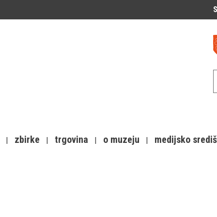
S
zbirke
trgovina
o muzeju
medijsko sredi