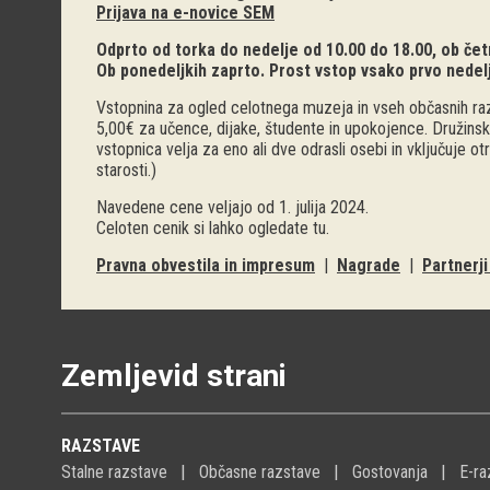
Prijava na e-novice SEM
Odprto od torka do nedelje od 10.00 do 18.00, ob četr
Ob ponedeljkih zaprto. Prost vstop vsako prvo nedel
Vstopnina za ogled celotnega muzeja in vseh občasnih raz
5,00€ za učence, dijake, študente in upokojence. Družinsk
vstopnica velja za eno ali dve odrasli osebi in vključuje o
starosti.)
Navedene cene veljajo od 1. julija 2024.
Celoten cenik si lahko ogledate
tu
.
Pravna obvestila in impresum
|
Nagrade
|
Partnerj
Zemljevid strani
RAZSTAVE
Stalne razstave
Občasne razstave
Gostovanja
E-ra