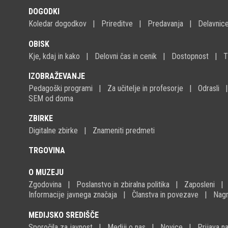
DOGODKI
Koledar dogodkov
Prireditve
Predavanja
Delavnic
OBISK
Kje, kdaj in kako
Delovni čas in cenik
Dostopnost
T
IZOBRAŽEVANJE
Pedagoški programi
Za učitelje in profesorje
Odrasli
SEM od doma
ZBIRKE
Digitalne zbirke
Znameniti predmeti
TRGOVINA
O MUZEJU
Zgodovina
Poslanstvo in zbiralna politika
Zaposleni
Informacije javnega značaja
Članstva in povezave
Nagr
MEDIJSKO SREDIŠČE
Sporočila za javnost
Mediji o nas
Novice
Prijava 