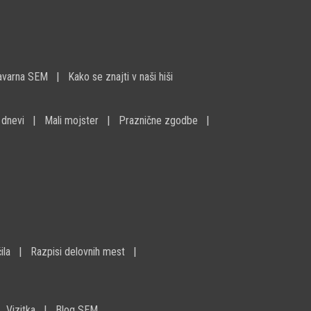
avarna SEM
Kako se znajti v naši hiši
 dnevi
Mali mojster
Praznične zgodbe
ila
Razpisi delovnih mest
Vizitka
Blog SEM