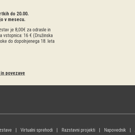
tkih do 20.00.
jo v mesecu.
stav je 8,00€ za odrasle in
a vstopnica: 16 € (Družinska
troke do dopolnjenega 18. leta
i in povezave
zstave
Virtualni sprehodi
Razstavni projekti
Napovednik