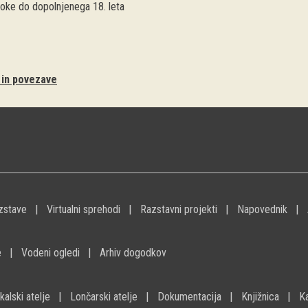
troke do dopolnjenega 18. leta
i in povezave
zstave
Virtualni sprehodi
Razstavni projekti
Napovednik
e
Vodeni ogledi
Arhiv dogodkov
kalski atelje
Lončarski atelje
Dokumentacija
Knjižnica
K