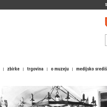
S
zbirke
trgovina
o muzeju
medijsko sredi