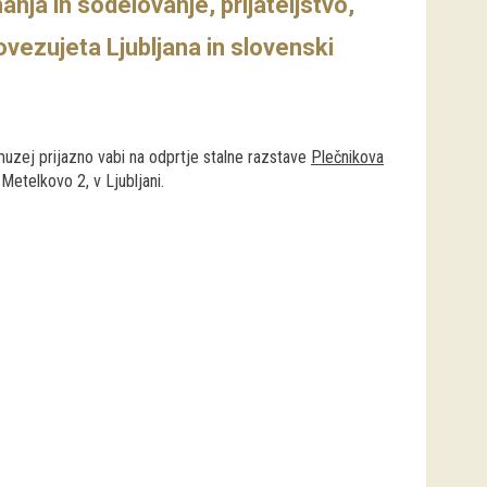
nja in sodelovanje, prijateljstvo,
povezujeta Ljubljana in slovenski
muzej prijazno vabi na odprtje stalne razstave
Plečnikova
Metelkovo 2, v Ljubljani.