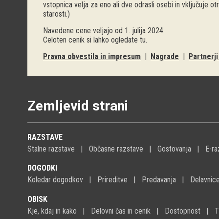
vstopnica velja za eno ali dve odrasli osebi in vključuje o
starosti.)
Navedene cene veljajo od 1. julija 2024.
Celoten cenik si lahko ogledate
tu
.
Pravna obvestila in impresum
|
Nagrade
|
Partnerj
Zemljevid strani
RAZSTAVE
Stalne razstave
Občasne razstave
Gostovanja
E-ra
DOGODKI
Koledar dogodkov
Prireditve
Predavanja
Delavnic
OBISK
Kje, kdaj in kako
Delovni čas in cenik
Dostopnost
T