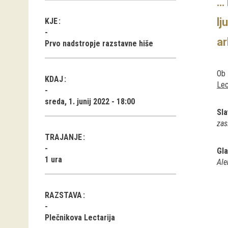
… 
lj
KJE
ar
Prvo nadstropje razstavne hiše
Ob 
KDAJ
Lec
sreda, 1. junij 2022 - 18:00
Sla
zas
TRAJANJE
Gla
1 ura
Ale
RAZSTAVA
Plečnikova Lectarija