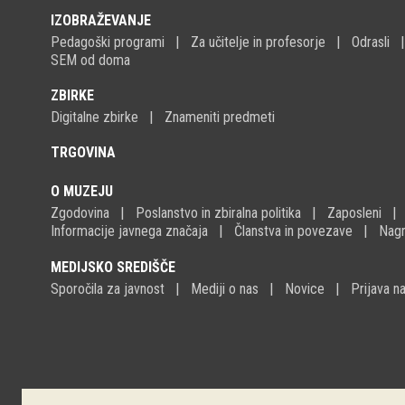
IZOBRAŽEVANJE
Pedagoški programi
Za učitelje in profesorje
Odrasli
SEM od doma
ZBIRKE
Digitalne zbirke
Znameniti predmeti
TRGOVINA
O MUZEJU
Zgodovina
Poslanstvo in zbiralna politika
Zaposleni
Informacije javnega značaja
Članstva in povezave
Nagr
MEDIJSKO SREDIŠČE
Sporočila za javnost
Mediji o nas
Novice
Prijava 