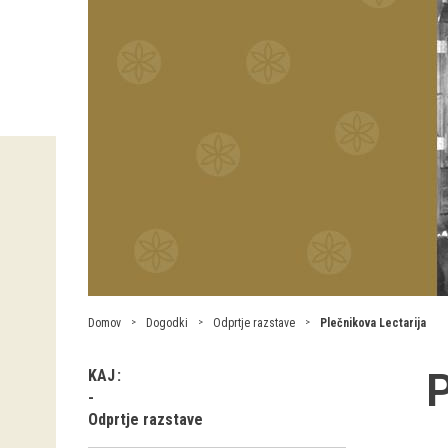
Domov
Dogodki
Odprtje razstave
Plečnikova Lectarija
P
KAJ
Odprtje razstave