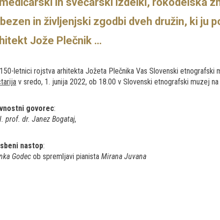
medičarski in svečarski izdelki, rokodelska zna
ubezen in življenjski zgodbi dveh družin, ki ju 
hitekt Jože Plečnik …
150-letnici rojstva arhitekta Jožeta Plečnika Vas Slovenski etnografski 
tarija
v sredo, 1. junija 2022, ob 18.00 v Slovenski etnografski muzej na 
vnostni govorec
:
l. prof. dr. Janez Bogataj
,
sbeni nastop
:
nka Godec
ob spremljavi pianista
Mirana Juvana