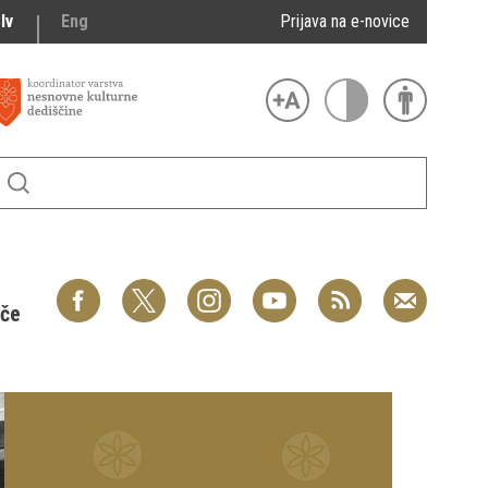
lv
Eng
Prijava na e-novice
šče