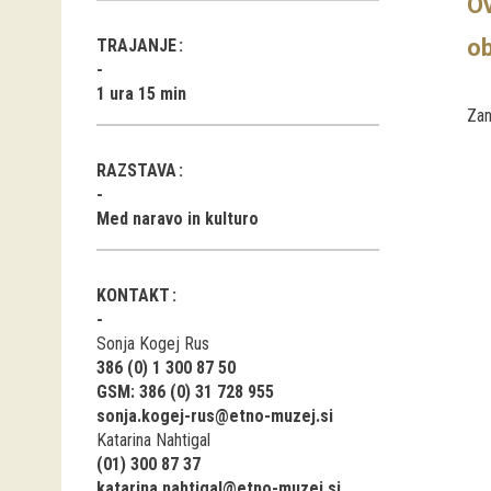
Ov
ob
TRAJANJE
1 ura 15 min
Zan
RAZSTAVA
Med naravo in kulturo
KONTAKT
Sonja Kogej Rus
386 (0) 1 300 87 50
GSM: 386 (0) 31 728 955
sonja.kogej-rus@etno-muzej.si
Katarina Nahtigal
(01) 300 87 37
katarina.nahtigal@etno-muzej.si