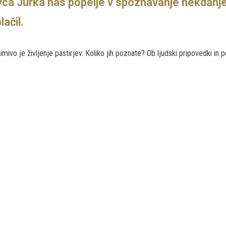
ca Jurka nas popelje v spoznavanje nekdanjega
lačil.
imivo je življenje pastirjev. Koliko jih poznate? Ob ljudski pripovedki in p