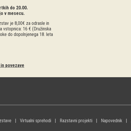
tkih do 20.00.
jo v mesecu.
stav je 8,00€ za odrasle in
a vstopnica: 16 € (Družinska
troke do dopolnjenega 18. leta
i in povezave
zstave
Virtualni sprehodi
Razstavni projekti
Napovednik