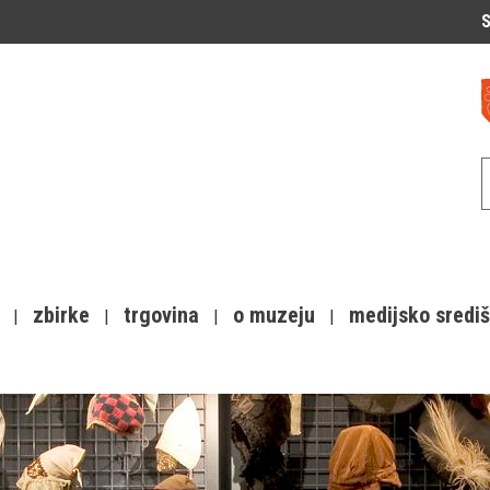
S
zbirke
trgovina
o muzeju
medijsko sredi