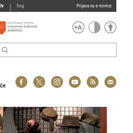
lv
Eng
Prijava na e-novice
šče