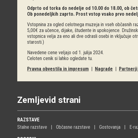
Odprto od torka do nedelje od 10.00 do 18.00, ob četr
Ob ponedeljkih zaprto. Prost vstop vsako prvo nedel
Vstopnina za ogled celotnega muzeja in vseh občasnih raz
5,00€ za učence, dijake, študente in upokojence. Družinsk
vstopnica velja za eno ali dve odrasli osebi in vključuje o
starosti.)
Navedene cene veljajo od 1. julija 2024.
Celoten cenik si lahko ogledate
tu
.
Pravna obvestila in impresum
|
Nagrade
|
Partnerj
Zemljevid strani
RAZSTAVE
Stalne razstave
Občasne razstave
Gostovanja
E-ra