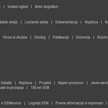
e
Vodeni ogledi
Arhiv dogodkov
kalski atelje
Lončarski atelje
Dokumentacija
Knjižnica
K
Otroci in družine
Etnolog
Publikacije
Doživetja
Rojstni
Oddelki
Knjižnica
Projekti
Najem prostorov
Javna naroč
ade in priznanja
100 let SEM
na e-SEMnovice
Logotipi SEM
Pravne informacije in impresum