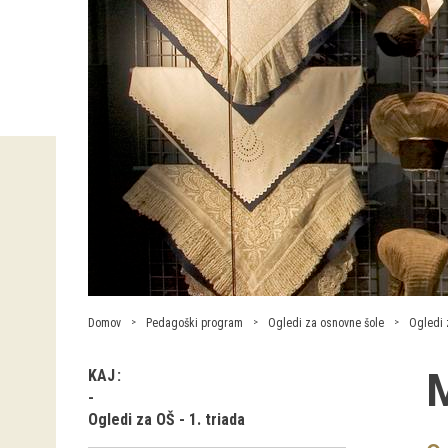
Domov
Pedagoški program
Ogledi za osnovne šole
Ogledi z
M
KAJ
Ogledi za OŠ - 1. triada