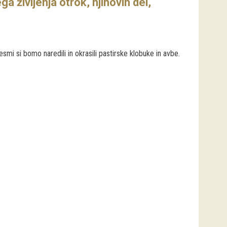
 življenja otrok, njihovih del,
esmi si bomo naredili in okrasili pastirske klobuke in avbe.