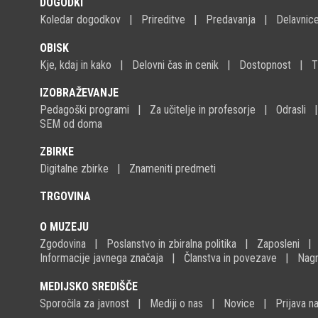
DOGODKI
Koledar dogodkov
Prireditve
Predavanja
Delavnic
OBISK
Kje, kdaj in kako
Delovni čas in cenik
Dostopnost
T
IZOBRAŽEVANJE
Pedagoški programi
Za učitelje in profesorje
Odrasli
SEM od doma
ZBIRKE
Digitalne zbirke
Znameniti predmeti
TRGOVINA
O MUZEJU
Zgodovina
Poslanstvo in zbiralna politika
Zaposleni
Informacije javnega značaja
Članstva in povezave
Nagr
MEDIJSKO SREDIŠČE
Sporočila za javnost
Mediji o nas
Novice
Prijava 