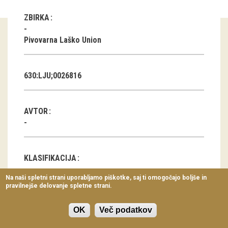
Virtualni sprehodi
ZBIRKA
Razstavni projekti
Pivovarna Laško Union
Napovednik
Arhiv razstav
630:LJU;0026816
dogodki
AVTOR
Koledar dogodkov
Prireditve
KLASIFIKACIJA
Predavanja
Na naši spletni strani uporabljamo piškotke, saj ti omogočajo boljše in
Blagovna znamka
pravilnejše delovanje spletne strani.
Delavnice
Vodeni ogledi
OK
Več podatkov
DATUM