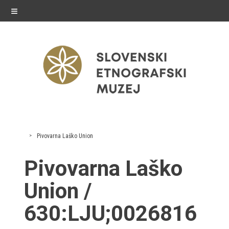
≡
razstave
Pivovarna Laško Union
Stalne razstave
Pivovarna Laško
Občasne razstave
Union /
Gostovanja
630:LJU;0026816
E-razstave