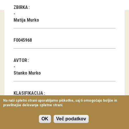
Virtualni sprehodi
ZBIRKA
Razstavni projekti
Matija Murko
Napovednik
F0045968
Arhiv razstav
dogodki
AVTOR
Koledar dogodkov
Stanko Murko
Prireditve
KLASIFIKACIJA
Predavanja
Na naši spletni strani uporabljamo piškotke, saj ti omogočajo boljše in
pravilnejše delovanje spletne strani.
Delavnice
Javna stavba, javni prostor
Vodeni ogledi
OK
Več podatkov
LOKACIJA