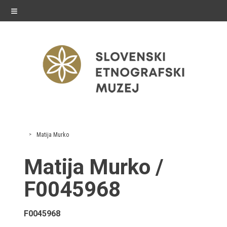
≡
razstave
Matija Murko
Stalne razstave
Matija Murko /
Občasne razstave
F0045968
Gostovanja
F0045968
E-razstave