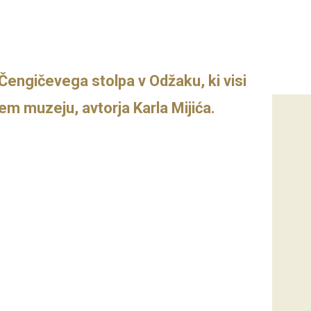
 Čengičevega stolpa v Odžaku, ki visi
em muzeju, avtorja Karla Mijića.