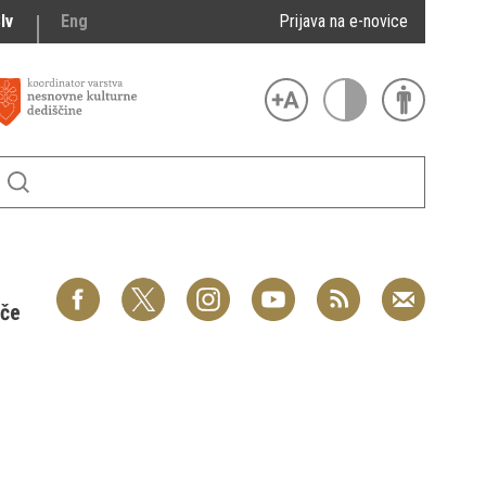
lv
Eng
Prijava na e-novice
šče