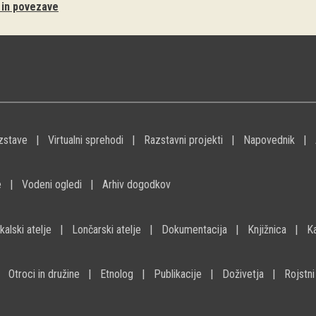
i in povezave
zstave
Virtualni sprehodi
Razstavni projekti
Napovednik
e
Vodeni ogledi
Arhiv dogodkov
kalski atelje
Lončarski atelje
Dokumentacija
Knjižnica
K
Otroci in družine
Etnolog
Publikacije
Doživetja
Rojstni