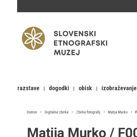
razstave
dogodki
obisk
izobraževanje
Domov
Digitalne zbirke
Zbirke fotografij
Matija Murko
F
Matija Murko / F