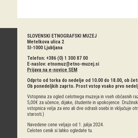
SLOVENSKI ETNOGRAFSKI MUZEJ
Metelkova ulica 2
SI-1000 Ljubljana
Telefon: +386 (0) 1 300 87 00
E-naslov:
etnomuz@etno-muzej.si
Prijava na e-novice SEM
Odprto od torka do nedelje od 10.00 do 18.00, ob četr
Ob ponedeljkih zaprto. Prost vstop vsako prvo nedel
Vstopnina za ogled celotnega muzeja in vseh občasnih raz
5,00€ za učence, dijake, študente in upokojence. Družinsk
vstopnica velja za eno ali dve odrasli osebi in vključuje o
starosti.)
Navedene cene veljajo od 1. julija 2024.
Celoten cenik si lahko ogledate
tu
.