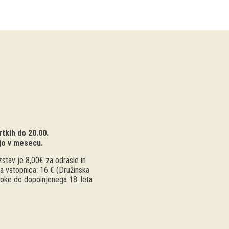
tkih do 20.00.
jo v mesecu.
stav je 8,00€ za odrasle in
a vstopnica: 16 € (Družinska
troke do dopolnjenega 18. leta