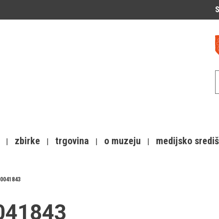
S
zbirke
trgovina
o muzeju
medijsko sredi
0041843
0041843