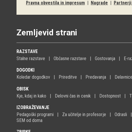
Pravna obvestila in impresum
|
Nagrade
|
Partnerj
Zemljevid strani
RAZSTAVE
Stalne razstave
Občasne razstave
Gostovanja
E-ra
DOGODKI
Koledar dogodkov
Prireditve
Predavanja
Delavnic
OBISK
Kje, kdaj in kako
Delovni čas in cenik
Dostopnost
T
IZOBRAŽEVANJE
Pedagoški programi
Za učitelje in profesorje
Odrasli
SEM od doma
ZBIRKE