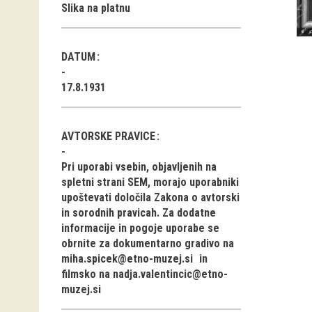
Slika na platnu
DATUM
17.8.1931
AVTORSKE PRAVICE
Pri uporabi vsebin, objavljenih na
spletni strani SEM, morajo uporabniki
upoštevati določila Zakona o avtorski
in sorodnih pravicah. Za dodatne
informacije in pogoje uporabe se
obrnite za dokumentarno gradivo na
miha.spicek@etno-muzej.si
in
filmsko na
nadja.valentincic@etno-
muzej.si