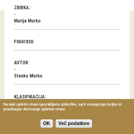
Virtualni sprehodi
ZBIRKA
Razstavni projekti
Matija Murko
Napovednik
F0041830
Arhiv razstav
dogodki
AVTOR
Koledar dogodkov
Stanko Murko
Prireditve
KLASIFIKACIJA
Predavanja
Na naši spletni strani uporabljamo piškotke, saj ti omogočajo boljše in
pravilnejše delovanje spletne strani.
Delavnice
Javna stavba, javni prostor
Vodeni ogledi
OK
Več podatkov
DATUM