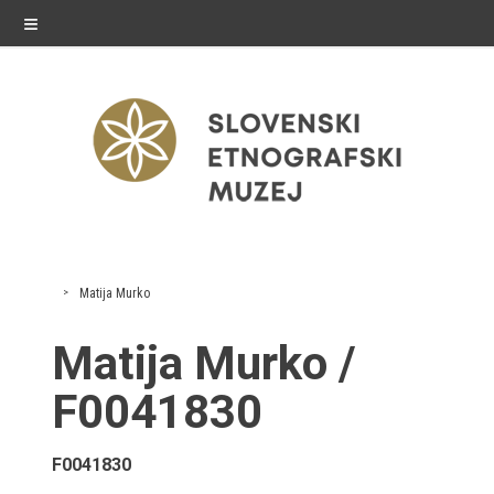
≡
razstave
Matija Murko
Stalne razstave
Matija Murko /
Občasne razstave
F0041830
Gostovanja
F0041830
E-razstave