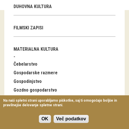
Virtualni sprehodi
DUHOVNA KULTURA
Razstavni projekti
FILMSKI ZAPISI
Napovednik
Arhiv razstav
MATERIALNA KULTURA
dogodki
Čebelarstvo
Koledar dogodkov
Gospodarske razmere
Gospodinjstvo
Prireditve
Gozdno gospodarstvo
Predavanja
Industrija
Na naši spletni strani uporabljamo piškotke, saj ti omogočajo boljše in
pravilnejše delovanje spletne strani.
Delavnice
Lov, ribolov
Nabiralništvo
Vodeni ogledi
OK
Več podatkov
Notranja oprema stanovanjskih stavb, bivalna