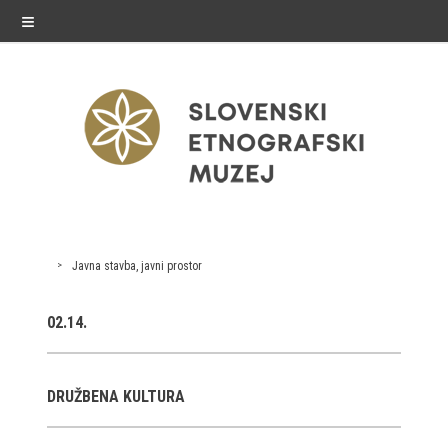
≡
razstave
Javna stavba, javni prostor
Stalne razstave
02.14.
Občasne razstave
Gostovanja
DRUŽBENA KULTURA
E-razstave