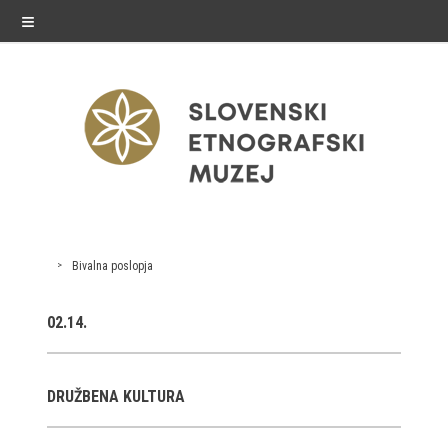
≡
razstave
Bivalna poslopja
Stalne razstave
02.14.
Občasne razstave
Gostovanja
DRUŽBENA KULTURA
E-razstave