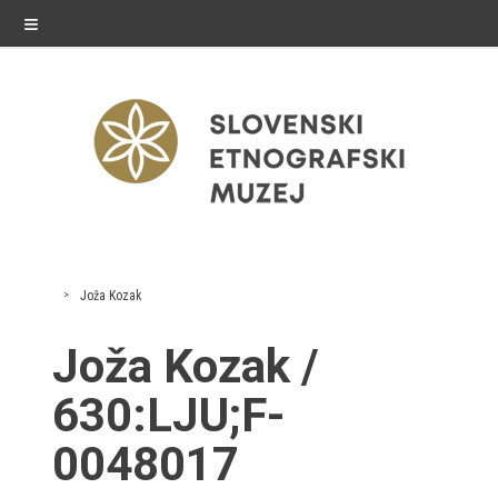
≡
razstave
Joža Kozak
Stalne razstave
Joža Kozak /
Občasne razstave
630:LJU;F-
Gostovanja
0048017
E-razstave