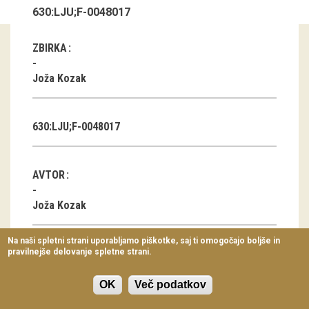
630:LJU;F-0048017
Virtualni sprehodi
Razstavni projekti
ZBIRKA
Napovednik
Joža Kozak
Arhiv razstav
630:LJU;F-0048017
dogodki
Koledar dogodkov
AVTOR
Prireditve
Joža Kozak
Predavanja
Na naši spletni strani uporabljamo piškotke, saj ti omogočajo boljše in
pravilnejše delovanje spletne strani.
Delavnice
KLASIFIKACIJA
Vodeni ogledi
Pričeska, portret
OK
Več podatkov
Počitnice: gore in morje, potovanja..