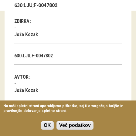
630:LJU;F-0047802
Virtualni sprehodi
Razstavni projekti
ZBIRKA
Napovednik
Joža Kozak
Arhiv razstav
630:LJU;F-0047802
dogodki
Koledar dogodkov
AVTOR
Prireditve
Joža Kozak
Predavanja
Na naši spletni strani uporabljamo piškotke, saj ti omogočajo boljše in
pravilnejše delovanje spletne strani.
Delavnice
KLASIFIKACIJA
Vodeni ogledi
Hotel
OK
Več podatkov
Oblačila za prosti čas