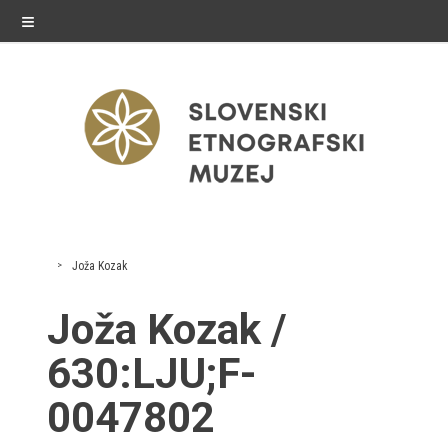
≡
razstave
Joža Kozak
Stalne razstave
Joža Kozak /
Občasne razstave
630:LJU;F-
Gostovanja
0047802
E-razstave