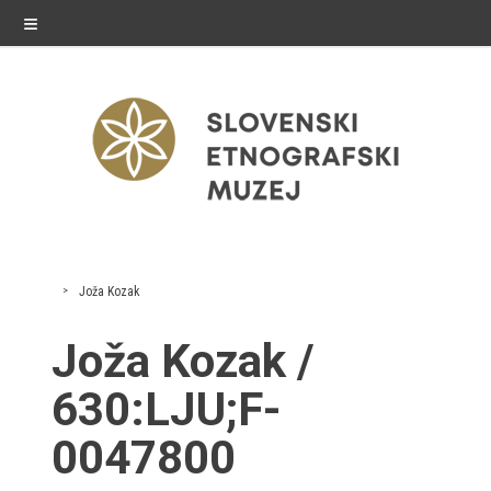
≡
razstave
Joža Kozak
Stalne razstave
Joža Kozak /
Občasne razstave
630:LJU;F-
Gostovanja
0047800
E-razstave