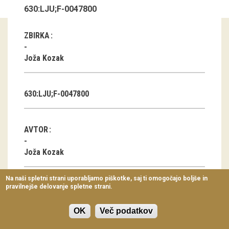
630:LJU;F-0047800
Virtualni sprehodi
Razstavni projekti
ZBIRKA
Napovednik
Joža Kozak
Arhiv razstav
630:LJU;F-0047800
dogodki
Koledar dogodkov
AVTOR
Prireditve
Joža Kozak
Predavanja
Na naši spletni strani uporabljamo piškotke, saj ti omogočajo boljše in
pravilnejše delovanje spletne strani.
Delavnice
KLASIFIKACIJA
Vodeni ogledi
Klop
OK
Več podatkov
Oblačilna kultura