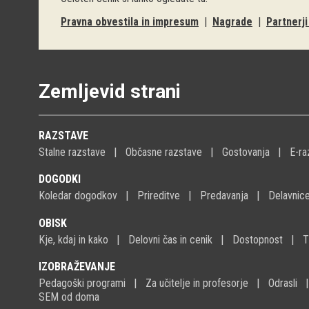
Pravna obvestila in impresum
|
Nagrade
|
Partnerj
Zemljevid strani
RAZSTAVE
Stalne razstave
Občasne razstave
Gostovanja
E-ra
DOGODKI
Koledar dogodkov
Prireditve
Predavanja
Delavnic
OBISK
Kje, kdaj in kako
Delovni čas in cenik
Dostopnost
T
IZOBRAŽEVANJE
Pedagoški programi
Za učitelje in profesorje
Odrasli
SEM od doma