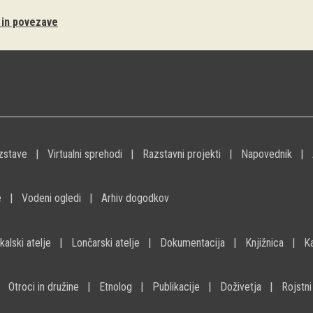
i in povezave
zstave
Virtualni sprehodi
Razstavni projekti
Napovednik
e
Vodeni ogledi
Arhiv dogodkov
kalski atelje
Lončarski atelje
Dokumentacija
Knjižnica
K
Otroci in družine
Etnolog
Publikacije
Doživetja
Rojstni