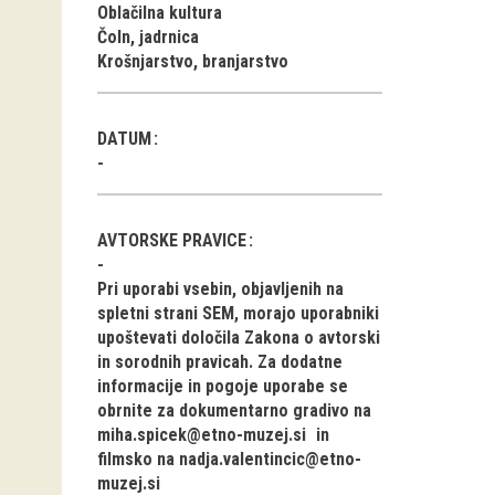
Oblačilna kultura
Čoln, jadrnica
Krošnjarstvo, branjarstvo
DATUM
AVTORSKE PRAVICE
Pri uporabi vsebin, objavljenih na
spletni strani SEM, morajo uporabniki
upoštevati določila Zakona o avtorski
in sorodnih pravicah. Za dodatne
informacije in pogoje uporabe se
obrnite za dokumentarno gradivo na
miha.spicek@etno-muzej.si
in
filmsko na
nadja.valentincic@etno-
muzej.si