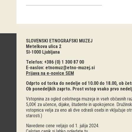
SLOVENSKI ETNOGRAFSKI MUZEJ
Metelkova ulica 2
SI-1000 Ljubljana
Telefon: +386 (0) 1 300 87 00
E-naslov:
etnomuz@etno-muzej.si
Prijava na e-novice SEM
Odprto od torka do nedelje od 10.00 do 18.00, ob četr
Ob ponedeljkih zaprto. Prost vstop vsako prvo nedel
Vstopnina za ogled celotnega muzeja in vseh občasnih raz
5,00€ za učence, dijake, študente in upokojence. Družinsk
vstopnica velja za eno ali dve odrasli osebi in vključuje o
starosti.)
Navedene cene veljajo od 1. julija 2024.
Celoten cenik si lahko ogledate
tu
.