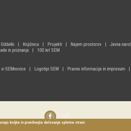
Oddelki
Knjižnica
Projekti
Najem prostorov
Javna naroč
ade in priznanja
100 let SEM
na e-SEMnovice
Logotipi SEM
Pravne informacije in impresum
Facebook
Twitter
instagram
očajo boljše in pravilnejše delovanje spletne strani.