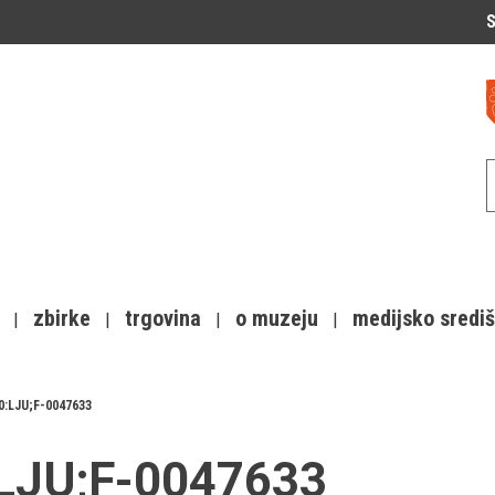
S
zbirke
trgovina
o muzeju
medijsko sredi
0:LJU;F-0047633
:LJU;F-0047633