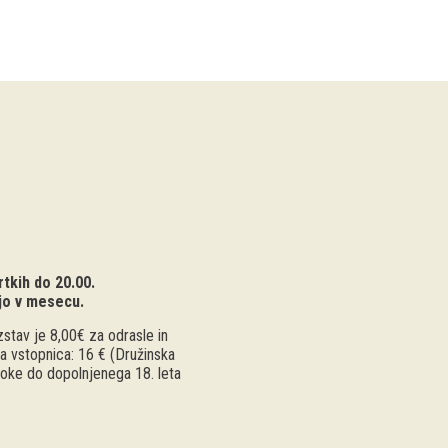
tkih do 20.00.
jo v mesecu.
stav je 8,00€ za odrasle in
a vstopnica: 16 € (Družinska
troke do dopolnjenega 18. leta