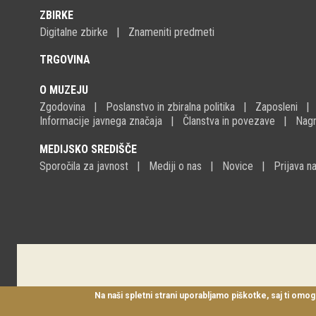
ZBIRKE
Digitalne zbirke
Znameniti predmeti
TRGOVINA
O MUZEJU
Zgodovina
Poslanstvo in zbiralna politika
Zaposleni
Informacije javnega značaja
Članstva in povezave
Nagr
MEDIJSKO SREDIŠČE
Sporočila za javnost
Mediji o nas
Novice
Prijava 
Na naši spletni strani uporabljamo piškotke, saj ti omog