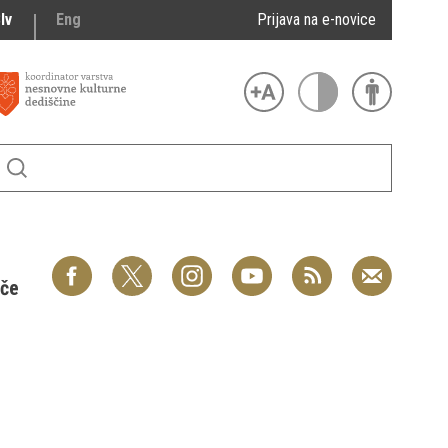
lv
Eng
Prijava na e-novice
šče