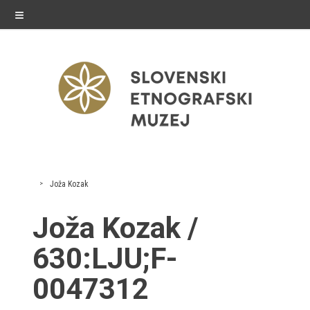
≡
razstave
Joža Kozak
Stalne razstave
Joža Kozak /
Občasne razstave
630:LJU;F-
Gostovanja
0047312
E-razstave