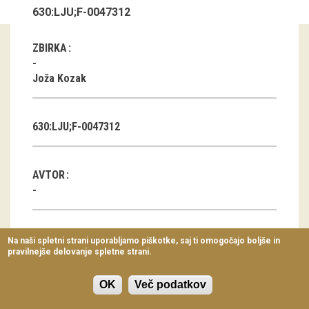
630:LJU;F-0047312
Virtualni sprehodi
Razstavni projekti
ZBIRKA
Napovednik
Joža Kozak
Arhiv razstav
630:LJU;F-0047312
dogodki
Koledar dogodkov
AVTOR
Prireditve
Predavanja
KLASIFIKACIJA
Na naši spletni strani uporabljamo piškotke, saj ti omogočajo boljše in
pravilnejše delovanje spletne strani.
Delavnice
Šege letnega kroga
Vodeni ogledi
OK
Več podatkov