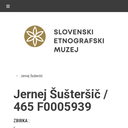
≡
razstave
Jernej Šušteršič
Stalne razstave
Jernej Šušteršič /
Občasne razstave
465 F0005939
Gostovanja
ZBIRKA
E-razstave