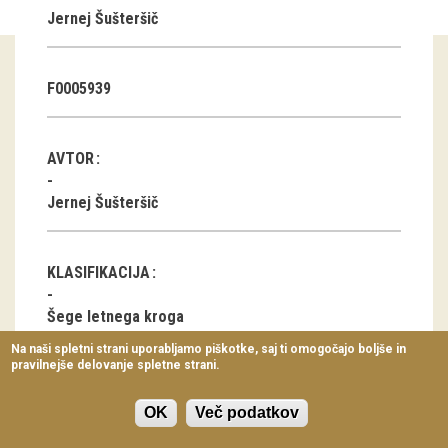
Jernej Šušteršič
Virtualni sprehodi
Razstavni projekti
F0005939
Napovednik
Arhiv razstav
AVTOR
dogodki
Jernej Šušteršič
Koledar dogodkov
KLASIFIKACIJA
Prireditve
Šege letnega kroga
Predavanja
Na naši spletni strani uporabljamo piškotke, saj ti omogočajo boljše in
pravilnejše delovanje spletne strani.
Delavnice
LOKACIJA
Vodeni ogledi
OK
Več podatkov
Rožek/Rosegg