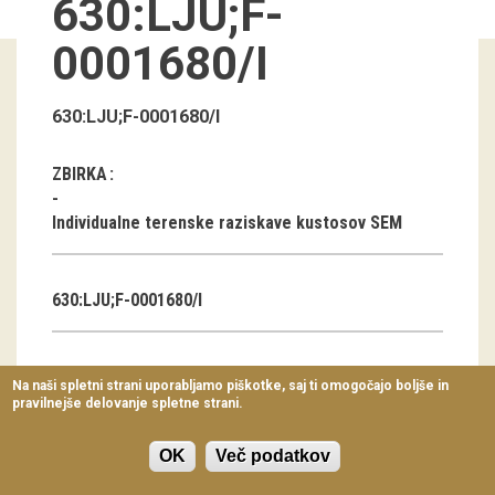
630:LJU;F-
Virtualni sprehodi
0001680/I
Razstavni projekti
Napovednik
630:LJU;F-0001680/I
Arhiv razstav
ZBIRKA
dogodki
Individualne terenske raziskave kustosov SEM
Koledar dogodkov
630:LJU;F-0001680/I
Prireditve
Predavanja
AVTOR
Na naši spletni strani uporabljamo piškotke, saj ti omogočajo boljše in
pravilnejše delovanje spletne strani.
Delavnice
Marija Makarovič
Vodeni ogledi
OK
Več podatkov