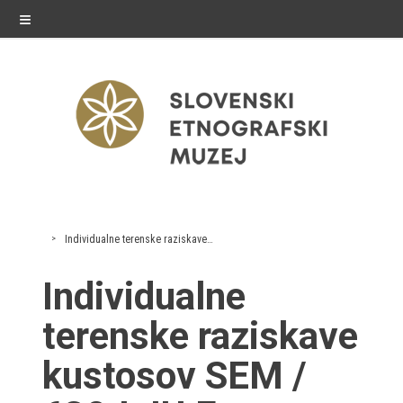
≡
razstave
Individualne terenske raziskave kustosov SEM
Stalne razstave
Individualne
Občasne razstave
terenske raziskave
Gostovanja
kustosov SEM /
E-razstave