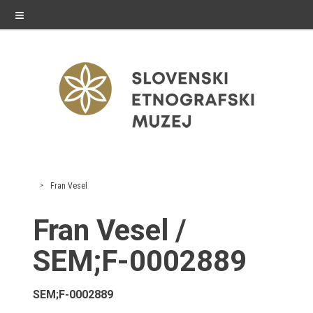
≡
razstave
Fran Vesel
Stalne razstave
Fran Vesel /
Občasne razstave
SEM;F-0002889
Gostovanja
SEM;F-0002889
E-razstave