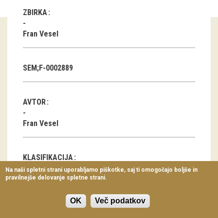
Virtualni sprehodi
ZBIRKA
Razstavni projekti
Fran Vesel
Napovednik
SEM;F-0002889
Arhiv razstav
dogodki
AVTOR
Koledar dogodkov
Fran Vesel
Prireditve
KLASIFIKACIJA
Predavanja
Na naši spletni strani uporabljamo piškotke, saj ti omogočajo boljše in
pravilnejše delovanje spletne strani.
Delavnice
Spomenik, spominsko obeležje
Les
Vodeni ogledi
OK
Več podatkov