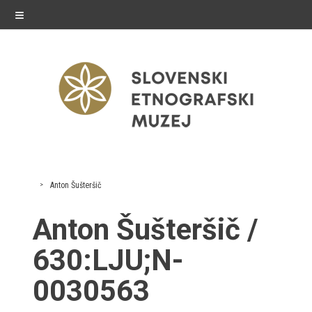
≡
razstave
Anton Šušteršič
Stalne razstave
Anton Šušteršič /
Občasne razstave
630:LJU;N-
Gostovanja
0030563
E-razstave