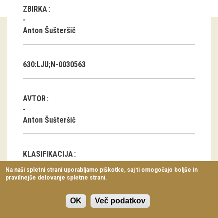
ZBIRKA
Virtualni sprehodi
Razstavni projekti
Anton Šušteršič
Napovednik
630:LJU;N-0030563
Arhiv razstav
dogodki
AVTOR
Koledar dogodkov
Anton Šušteršič
Prireditve
KLASIFIKACIJA
Predavanja
Na naši spletni strani uporabljamo piškotke, saj ti omogočajo boljše in
Večstanovanjska hiša
pravilnejše delovanje spletne strani.
Delavnice
Kulturna ustanova
Vodeni ogledi
OK
Več podatkov