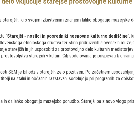
delo vključuje starejše prostovoljne kulturne
e starejših, ki s svojim izkustvenim znanjem lahko obogatijo muzejske d
tu "
Starejši - nosilci in posredniki nesnovne kulturne dediščine
", 
Slovenskega etnološkega društva ter štirih pridruženih slovenskih muz
anje starejših in jih usposobiti za prostovoljno delo kulturnih mediatorj
stovoljstva starejših v kulturi. Cilj sodelovanja je prispevati k ohranj
osti SEM je bil odziv starejših zelo pozitiven. Po začetnem usposabljanju
stitelji na stalni in občasnih razstavah, sodelujejo pri programih za obis
in da lahko obogatijo muzejsko ponudbo. Starejši pa z novo vlogo pris