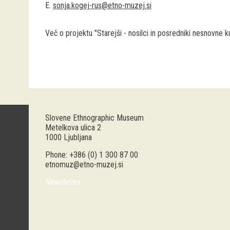
E.
sonja.kogej-rus@etno-muzej.si
Več o projektu "Starejši - nosilci in posredniki nesnovne k
Slovene Ethnographic Museum
Metelkova ulica 2
1000 Ljubljana
Phone: +386 (0) 1 300 87 00
etnomuz@etno-muzej.si
Newsletter