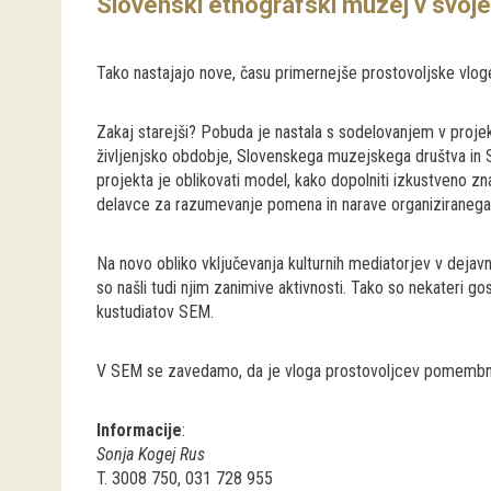
Slovenski etnografski muzej v svoje 
Tako nastajajo nove, času primernejše prostovoljske vlog
Zakaj starejši? Pobuda je nastala s sodelovanjem v projek
življenjsko obdobje, Slovenskega muzejskega društva in 
projekta je oblikovati model, kako dopolniti izkustveno zn
delavce za razumevanje pomena in narave organiziranega pro
Na novo obliko vključevanja kulturnih mediatorjev v dejavn
so našli tudi njim zanimive aktivnosti. Tako so nekateri go
kustudiatov SEM.
V SEM se zavedamo, da je vloga prostovoljcev pomembna 
Informacije
:
Sonja Kogej Rus
T. 3008 750, 031 728 955