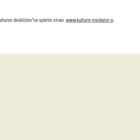
ulturne dediščine"na spletni strani:
www.kulturni-mediator.si
.