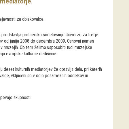
 mediatorje.
ejavnosti za obiskovalce.
ki predstavlja partnersko sodelovanje Univerze za tretje
ejev od junija 2008 do decembra 2009. Osnovni namen
ev v muzejih. Ob tem želimo usposobiti tudi muzejske
anju evropske kulturne dediščine.
 deset kulturnih mediatorjev že opravlja dela, pri katerih
kovalce, vključeni so v delo posameznih oddelkov in
pevajo skupnosti.