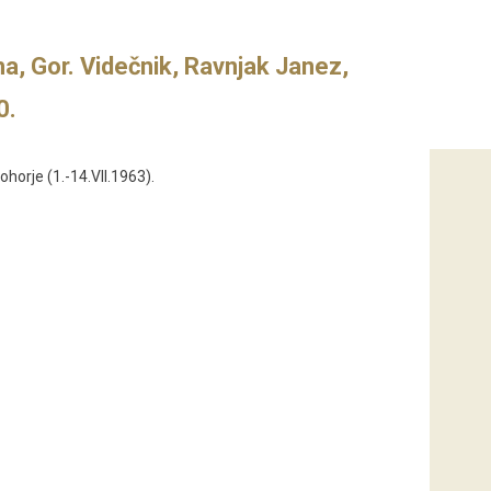
ha, Gor. Videčnik, Ravnjak Janez,
0.
horje (1.-14.VII.1963).