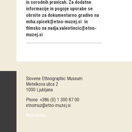
in sorodnih pravicah. Za dodatne
informacije in pogoje uporabe se
obrnite za dokumentarno gradivo na
miha.spicek@etno-muzej.si
in
filmsko na
nadja.valentincic@etno-
muzej.si
Slovene Ethnographic Museum
Metelkova ulica 2
1000 Ljubljana
Phone: +386 (0) 1 300 87 00
etnomuz@etno-muzej.si
Newsletter