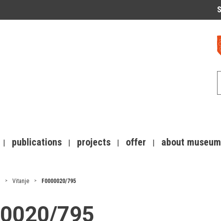
S
publications
projects
offer
about museum
Vitanje
F0000020/795
000020/795