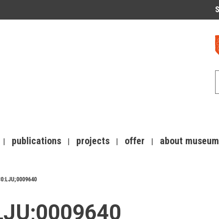
S
publications
projects
offer
about museum
30:LJU;0009640
:LJU;0009640