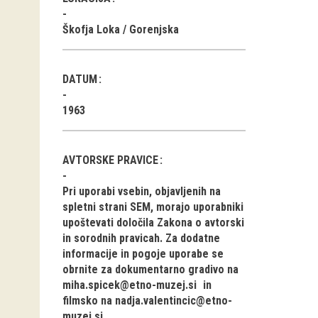
Škofja Loka / Gorenjska
DATUM
1963
AVTORSKE PRAVICE
Pri uporabi vsebin, objavljenih na
spletni strani SEM, morajo uporabniki
upoštevati določila Zakona o avtorski
in sorodnih pravicah. Za dodatne
informacije in pogoje uporabe se
obrnite za dokumentarno gradivo na
miha.spicek@etno-muzej.si
in
filmsko na
nadja.valentincic@etno-
muzej.si