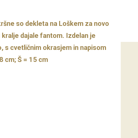
kršne so dekleta na Loškem za novo
ri kralje dajale fantom. Izdelan je
, s cvetličnim okrasjem in napisom
 8 cm; Š = 15 cm