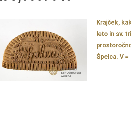
Krajček, ka
leto in sv. t
prostoročno
Špelca. V =