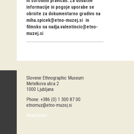
in sorodnih pravicah. Za dodatne
informacije in pogoje uporabe se
obrnite za dokumentarno gradivo na
miha.spicek@etno-muzej.si
in
filmsko na
nadja.valentincic@etno-
muzej.si
Slovene Ethnographic Museum
Metelkova ulica 2
1000 Ljubljana
Phone: +386 (0) 1 300 87 00
etnomuz@etno-muzej.si
Newsletter