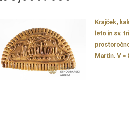
Krajček, ka
leto in sv. t
prostoročno
Martin. V =