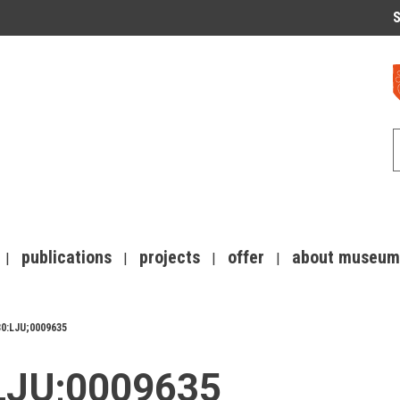
S
publications
projects
offer
about museum
30:LJU;0009635
:LJU;0009635