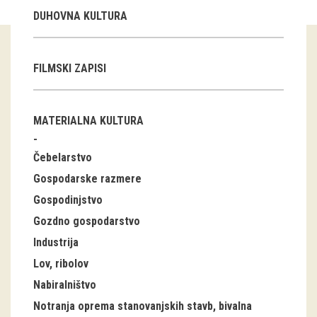
DUHOVNA KULTURA
Guided tours
Workshops
FILMSKI ZAPISI
Group visits
MATERIALNA KULTURA
education
Čebelarstvo
publications
Gospodarske razmere
Etnolog
Gospodinjstvo
Gozdno gospodarstvo
Books
Industrija
DVD-s
Lov, ribolov
Nabiralništvo
projects
Notranja oprema stanovanjskih stavb, bivalna