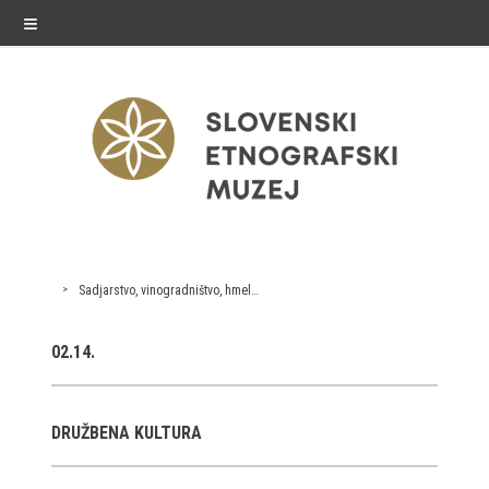
≡
exhibitions
Sadjarstvo, vinogradništvo, hmeljarstvo, oljkarstvo
Exhibitions in SEM
02.14.
Past exhibitions
Virtual tours
DRUŽBENA KULTURA
public programme