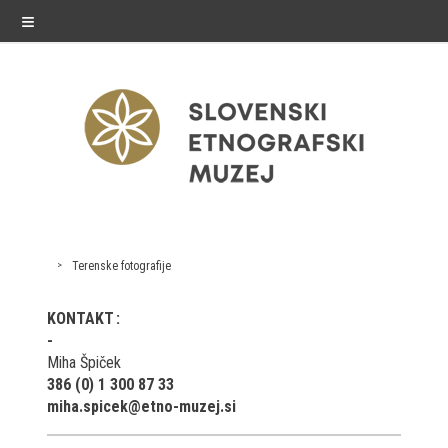
≡
exhibitions
Terenske fotografije
Exhibitions in SEM
KONTAKT
Past exhibitions
Miha Špiček
386 (0) 1 300 87 33
Virtual tours
miha.spicek@etno-muzej.si
public programme