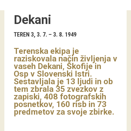
Guided tours
Dekani
Workshops
TEREN 3, 3. 7. – 3. 8. 1949
Group visits
Terenska ekipa je
education
raziskovala način življenja v
vaseh Dekani, Škofije in
publications
Osp v Slovenski Istri.
Sestavljala je 13 ljudi in ob
Etnolog
tem zbrala 35 zvezkov z
Books
zapiski, 408 fotografskih
posnetkov, 160 risb in 73
DVD-s
predmetov za svoje zbirke.
projects