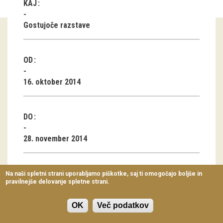
KAJ
Virtualni sprehodi
Gostujoče razstave
Razstavni projekti
Napovednik
OD
Arhiv razstav
16. oktober 2014
dogodki
DO
Koledar dogodkov
28. november 2014
Prireditve
Predavanja
Na naši spletni strani uporabljamo piškotke, saj ti omogočajo boljše in
pravilnejše delovanje spletne strani.
Delavnice
Fotografske
Vodeni ogledi
OK
Več podatkov
podobe iz življenja