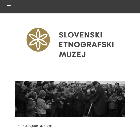
≡
razstave
Stalne razstave
Občasne razstave
Gostovanja
Gostujoče razstave
E-razstave