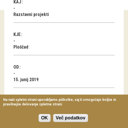
KAJ
Virtualni sprehodi
Razstavni projekti
Razstavni projekti
Napovednik
KJE
Arhiv razstav
Ploščad
dogodki
OD
Koledar dogodkov
15. junij 2019
Prireditve
Predavanja
Na naši spletni strani uporabljamo piškotke, saj ti omogočajo boljše in
pravilnejše delovanje spletne strani.
Delavnice
Eva Petrič:
Vodeni ogledi
OK
Več podatkov
Rubikova kocka