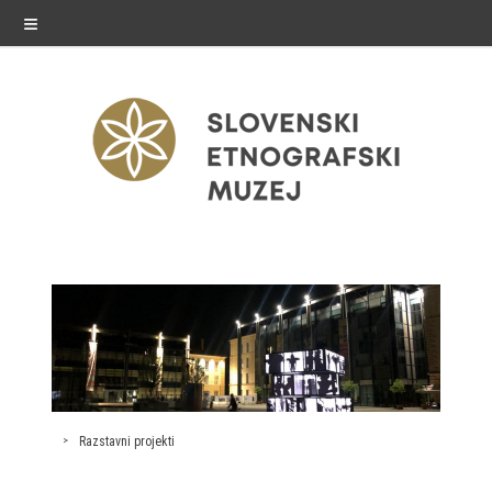
≡
razstave
Stalne razstave
Občasne razstave
Gostovanja
Razstavni projekti
E-razstave