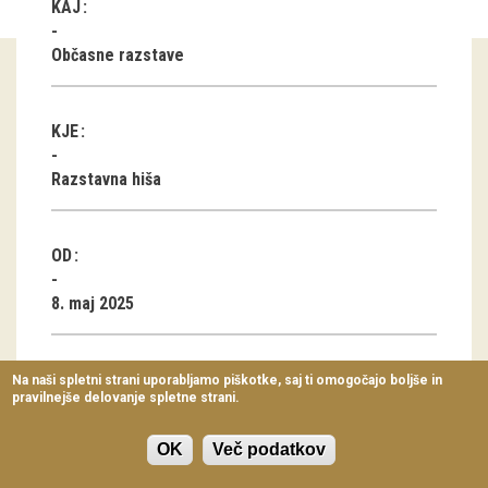
KAJ
Virtualni sprehodi
Občasne razstave
Razstavni projekti
Napovednik
KJE
Arhiv razstav
Razstavna hiša
dogodki
OD
Koledar dogodkov
8. maj 2025
Prireditve
Predavanja
DO
Na naši spletni strani uporabljamo piškotke, saj ti omogočajo boljše in
pravilnejše delovanje spletne strani.
Delavnice
4. september 2025
Vodeni ogledi
OK
Več podatkov