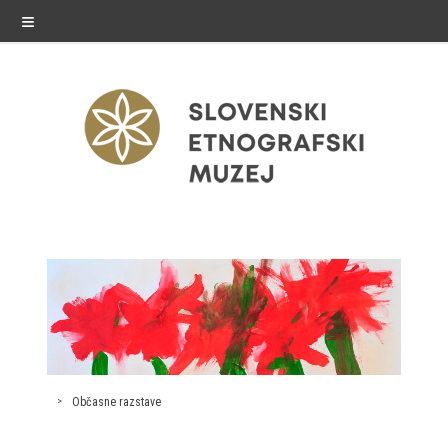
≡
razstave
Stalne razstave
Občasne razstave
Gostovanja
Občasne razstave
E-razstave