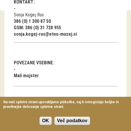
KONTAKT
Virtualni sprehodi
Sonja Kogej Rus
Razstavni projekti
386 (0) 1 300 87 50
GSM: 386 (0) 31 728 955
Napovednik
sonja.kogej-rus@etno-muzej.si
Arhiv razstav
dogodki
POVEZANE VSEBINE
Koledar dogodkov
Mali mojster
Prireditve
Predavanja
Na naši spletni strani uporabljamo piškotke, saj ti omogočajo boljše in
Koledar malega
pravilnejše delovanje spletne strani.
Delavnice
mojstra
Vodeni ogledi
OK
Več podatkov