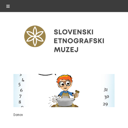
≡
razstave
Stalne razstave
Občasne razstave
Gostovanja
Domov
E-razstave