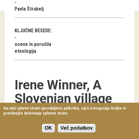
Virtualni sprehodi
Pavla Štrukelj
Razstavni projekti
KLJUČNE BESEDE
Napovednik
ocene in poročila
Arhiv razstav
etnologija
dogodki
Koledar dogodkov
Irene Winner, A
Prireditve
Slovenian village
Predavanja
Žerovnica. Brown
Na naši spletni strani uporabljamo piškotke, saj ti omogočajo boljše in
pravilnejše delovanje spletne strani.
Delavnice
University Press,
Vodeni ogledi
OK
Več podatkov