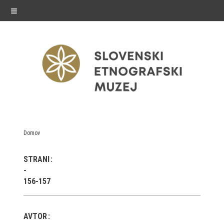
≡
razstave
Domov
Stalne razstave
STRANI
Občasne razstave
156-157
Gostovanja
E-razstave
AVTOR