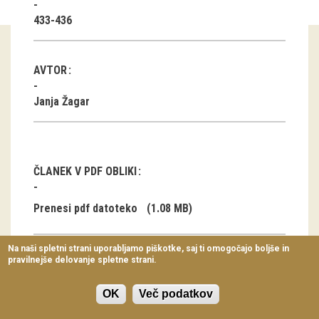
Virtualni sprehodi
433-436
Razstavni projekti
AVTOR
Napovednik
Janja Žagar
Arhiv razstav
dogodki
ČLANEK V PDF OBLIKI
Koledar dogodkov
Prireditve
Prenesi pdf datoteko
(1.08 MB)
Predavanja
Na naši spletni strani uporabljamo piškotke, saj ti omogočajo boljše in
pravilnejše delovanje spletne strani.
Delavnice
Po sledeh
Vodeni ogledi
OK
Več podatkov