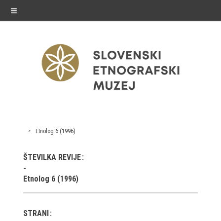
≡
razstave
Etnolog 6 (1996)
Stalne razstave
ŠTEVILKA REVIJE
Občasne razstave
Etnolog 6 (1996)
Gostovanja
E-razstave
STRANI