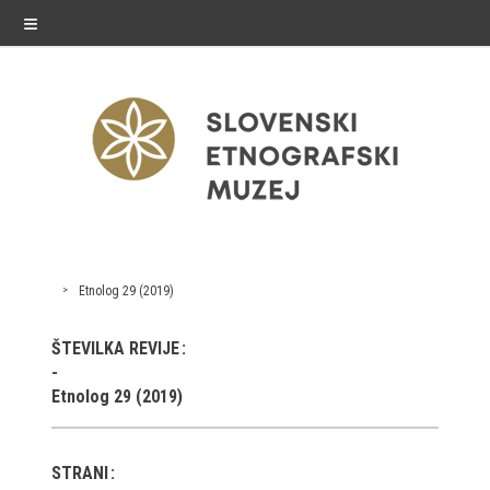
≡
razstave
Etnolog 29 (2019)
Stalne razstave
ŠTEVILKA REVIJE
Občasne razstave
Etnolog 29 (2019)
Gostovanja
E-razstave
STRANI