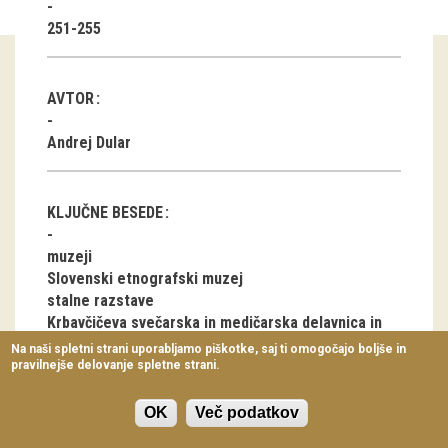
Virtualni sprehodi
251-255
Razstavni projekti
AVTOR
Napovednik
Andrej Dular
Arhiv razstav
dogodki
KLJUČNE BESEDE
Koledar dogodkov
muzeji
Slovenski etnografski muzej
Prireditve
stalne razstave
Krbavčičeva svečarska in medičarska delavnica in
Predavanja
trgovina
Na naši spletni strani uporabljamo piškotke, saj ti omogočajo boljše in
pravilnejše delovanje spletne strani.
Delavnice
Vodeni ogledi
OK
Več podatkov
ČLANEK V PDF OBLIKI