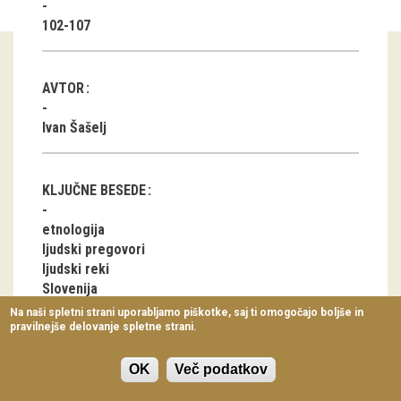
Virtualni sprehodi
102-107
Razstavni projekti
AVTOR
Napovednik
Ivan Šašelj
Arhiv razstav
dogodki
KLJUČNE BESEDE
Koledar dogodkov
etnologija
ljudski pregovori
Prireditve
ljudski reki
Slovenija
Predavanja
Na naši spletni strani uporabljamo piškotke, saj ti omogočajo boljše in
pravilnejše delovanje spletne strani.
Delavnice
Vodeni ogledi
OK
Več podatkov
ČLANEK V PDF OBLIKI