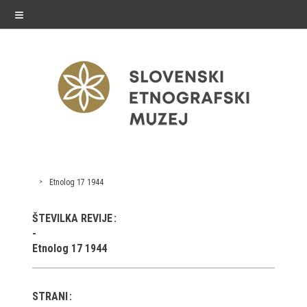
≡
razstave
Etnolog 17 1944
Stalne razstave
ŠTEVILKA REVIJE
Občasne razstave
Etnolog 17 1944
Gostovanja
E-razstave
STRANI