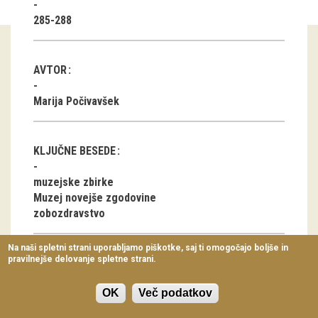
Virtualni sprehodi
285-288
Razstavni projekti
AVTOR
Napovednik
Marija Počivavšek
Arhiv razstav
dogodki
KLJUČNE BESEDE
Koledar dogodkov
muzejske zbirke
Muzej novejše zgodovine
Prireditve
zobozdravstvo
Predavanja
Na naši spletni strani uporabljamo piškotke, saj ti omogočajo boljše in
pravilnejše delovanje spletne strani.
Delavnice
ČLANEK V PDF OBLIKI
Vodeni ogledi
OK
Več podatkov