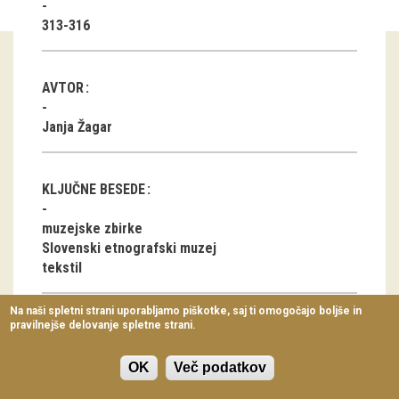
Virtualni sprehodi
313-316
Razstavni projekti
AVTOR
Napovednik
Janja Žagar
Arhiv razstav
dogodki
KLJUČNE BESEDE
Koledar dogodkov
muzejske zbirke
Slovenski etnografski muzej
Prireditve
tekstil
Predavanja
Na naši spletni strani uporabljamo piškotke, saj ti omogočajo boljše in
pravilnejše delovanje spletne strani.
Delavnice
ČLANEK V PDF OBLIKI
Vodeni ogledi
OK
Več podatkov