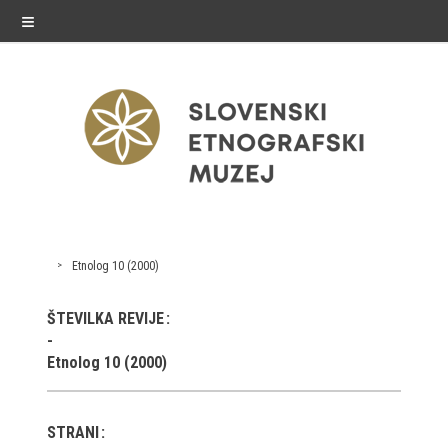
≡
razstave
Etnolog 10 (2000)
Stalne razstave
ŠTEVILKA REVIJE
Občasne razstave
Etnolog 10 (2000)
Gostovanja
E-razstave
STRANI