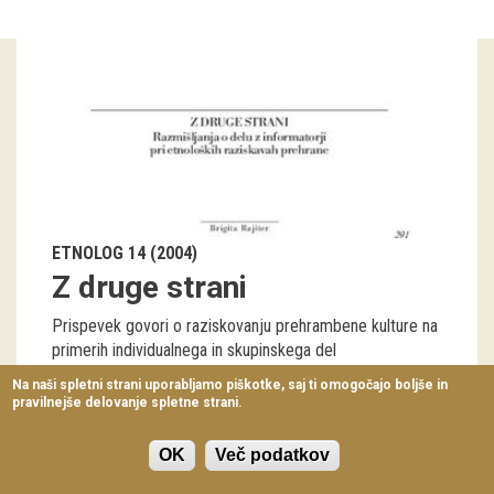
Virtualni sprehodi
Razstavni projekti
Napovednik
Arhiv razstav
dogodki
ETNOLOG 14 (2004)
Koledar dogodkov
Z druge strani
Prireditve
Prispevek govori o raziskovanju prehrambene kulture na
primerih individualnega in skupinskega del
Predavanja
Na naši spletni strani uporabljamo piškotke, saj ti omogočajo boljše in
Brigita Rajšter
291-296
pravilnejše delovanje spletne strani.
Delavnice
Vodeni ogledi
OK
Več podatkov