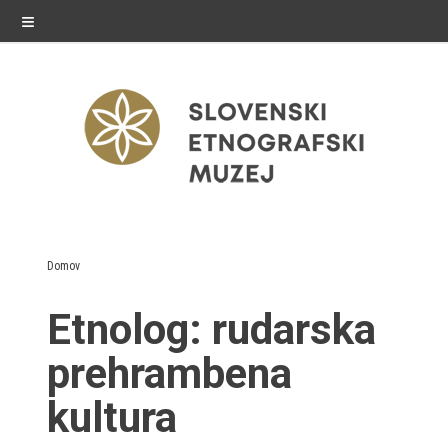
≡
razstave
Domov
Stalne razstave
Etnolog:
rudarska
Občasne razstave
prehrambena
Gostovanja
kultura
E-razstave