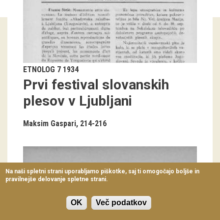
Virtualni sprehodi
Razstavni projekti
Napovednik
ETNOLOG 7 1934
Arhiv razstav
Prvi festival slovanskih
dogodki
plesov v Ljubljani
Koledar dogodkov
Maksim Gaspari
214-216
Prireditve
Predavanja
Na naši spletni strani uporabljamo piškotke, saj ti omogočajo boljše in
pravilnejše delovanje spletne strani.
Delavnice
Vodeni ogledi
OK
Več podatkov